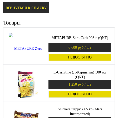
ВЕРНУТЬСЯ К СПИСКУ
Товары
METAPURE Zero Carb 908 г (QNT)
6 600 руб.
/ шт
НЕДОСТУПНО
L-Carnitine (Л-Карнитин) 500 мл
(QNT)
1 250 руб.
/ шт
НЕДОСТУПНО
Snickers flapjack 65 гр (Mars
Incorporated)