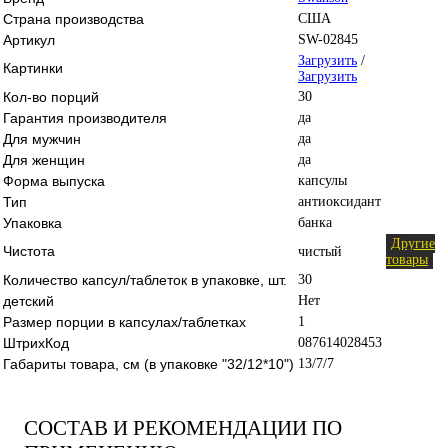
Страна производства
США
Артикул
SW-02845
Загрузить
/
Картинки
Загрузить
Кол-во порций
30
Гарантия производителя
да
Для мужчин
да
Для женщин
да
Форма выпуска
капсулы
Тип
антиоксидант
Упаковка
банка
Другие
Чистота
чистый
товары
Количество капсул/таблеток в упаковке, шт.
30
детский
Нет
Размер порции в капсулах/таблетках
1
ШтрихКод
087614028453
Габариты товара, см (в упаковке "32/12*10")
13/7/7
СОСТАВ И РЕКОМЕНДАЦИИ ПО