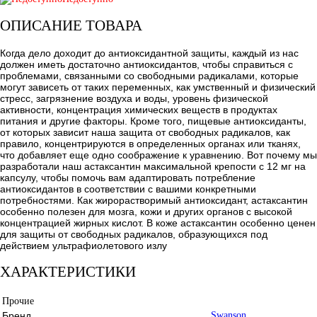
ОПИСАНИЕ ТОВАРА
Когда дело доходит до антиоксидантной защиты, каждый из нас
должен иметь достаточно антиоксидантов, чтобы справиться с
проблемами, связанными со свободными радикалами, которые
могут зависеть от таких переменных, как умственный и физический
стресс, загрязнение воздуха и воды, уровень физической
активности, концентрация химических веществ в продуктах
питания и другие факторы. Кроме того, пищевые антиоксиданты,
от которых зависит наша защита от свободных радикалов, как
правило, концентрируются в определенных органах или тканях,
что добавляет еще одно соображение к уравнению. Вот почему мы
разработали наш астаксантин максимальной крепости с 12 мг на
капсулу, чтобы помочь вам адаптировать потребление
антиоксидантов в соответствии с вашими конкретными
потребностями. Как жирорастворимый антиоксидант, астаксантин
особенно полезен для мозга, кожи и других органов с высокой
концентрацией жирных кислот. В коже астаксантин особенно ценен
для защиты от свободных радикалов, образующихся под
действием ультрафиолетового излу
ХАРАКТЕРИСТИКИ
Прочие
Бренд
Swanson