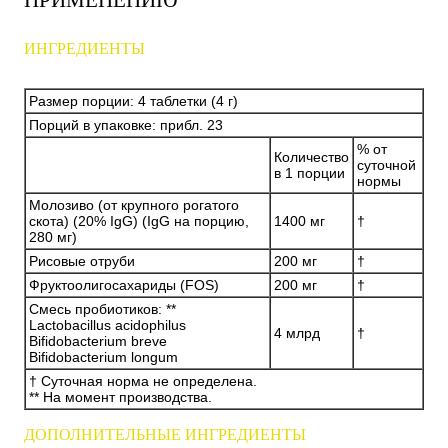
ИНГРЕДИЕНТЫ
Размер порции: 4 таблетки (4 г)
Порций в упаковке: прибл. 23
% от
Количество
суточной
в 1 порции
нормы
Молозиво (от крупного рогатого
скота) (20% IgG) (IgG на порцию,
1400 мг
†
280 мг)
Рисовые отруби
200 мг
†
Фруктоолигосахариды (FOS)
200 мг
†
Смесь пробиотиков: **
Lactobacillus acidophilus
4 млрд
†
Bifidobacterium breve
Bifidobacterium longum
† Суточная норма не определена.
** На момент производства.
ДОПОЛНИТЕЛЬНЫЕ ИНГРЕДИЕНТЫ