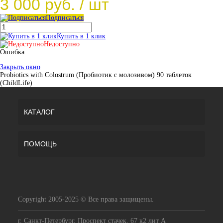
3 000 руб.
/ шт
Подписаться
Купить в 1 клик
Недоступно
Ошибка
Закрыть окно
Probiotics with Colostrum (Пробиотик с молозивом) 90 таблеток
(ChildLife)
КАТАЛОГ
ПОМОЩЬ
Copyright 2005-2025 © Все права защищены.
г. Санкт-Петербург, Проспект стачек, 67 к2 лит А