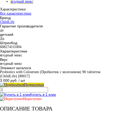
ягодный микс
Характеристики:
Все характеристики
Бренд
ChildLife
Гарантия производителя
да
детский
Да
ШтрихКод
608274111004
Характеристики
ягодный микс
Вкус
ягодный микс
Элемент каталога
Probiotics with Colostrum (Пробиотик с молозивом) 90 таблеток
(ChildLife) [80017]
3 000 руб.
/ шт
Подписаться
Купить в 1 клик
Недоступно
ОПИСАНИЕ ТОВАРА