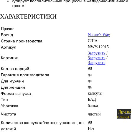
купирует воспалительные процессы в желудочно-кишечном
тракте.
ХАРАКТЕРИСТИКИ
Прочие
Бренд
Nature's Way
Страна производства
США
Артикул
NWY-12915
Загрузить
/
Картинки
Загрузить
/
Загрузить
Кол-во порций
90
Гарантия производителя
да
Для мужчин
да
Для женщин
да
Форма выпуска
капсулы
Тип
БАД
Упаковка
банка
Другие
Чистота
чистый
товары
Количество капсул/таблеток в упаковке, шт.
90
детский
Нет