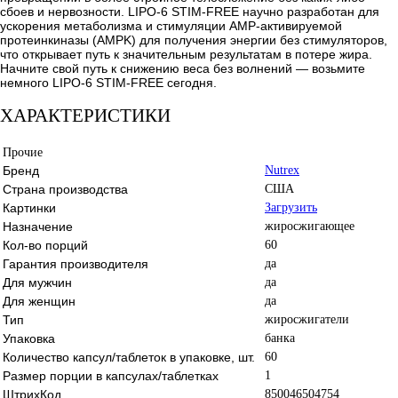
сбоев и нервозности. LIPO-6 STIM-FREE научно разработан для
ускорения метаболизма и стимуляции AMP-активируемой
протеинкиназы (AMPK) для получения энергии без стимуляторов,
что открывает путь к значительным результатам в потере жира.
Начните свой путь к снижению веса без волнений — возьмите
немного LIPO-6 STIM-FREE сегодня.
ХАРАКТЕРИСТИКИ
Прочие
Бренд
Nutrex
Страна производства
США
Картинки
Загрузить
Назначение
жиросжигающее
Кол-во порций
60
Гарантия производителя
да
Для мужчин
да
Для женщин
да
Тип
жиросжигатели
Упаковка
банка
Количество капсул/таблеток в упаковке, шт.
60
Размер порции в капсулах/таблетках
1
ШтрихКод
850046504754