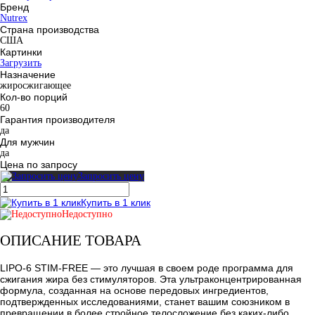
Бренд
Nutrex
Страна производства
США
Картинки
Загрузить
Назначение
жиросжигающее
Кол-во порций
60
Гарантия производителя
да
Для мужчин
да
Цена по запросу
Запросить цену
Купить в 1 клик
Недоступно
ОПИСАНИЕ ТОВАРА
LIPO-6 STIM-FREE — это лучшая в своем роде программа для
сжигания жира без стимуляторов. Эта ультраконцентрированная
формула, созданная на основе передовых ингредиентов,
подтвержденных исследованиями, станет вашим союзником в
превращении в более стройное телосложение без каких-либо