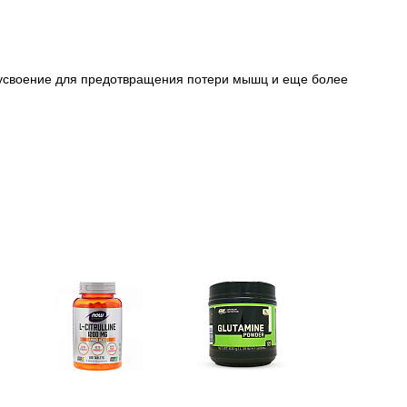
е усвоение для предотвращения потери мышц и еще более
e)
Цитрулин (l-citrulline)
Глутамин