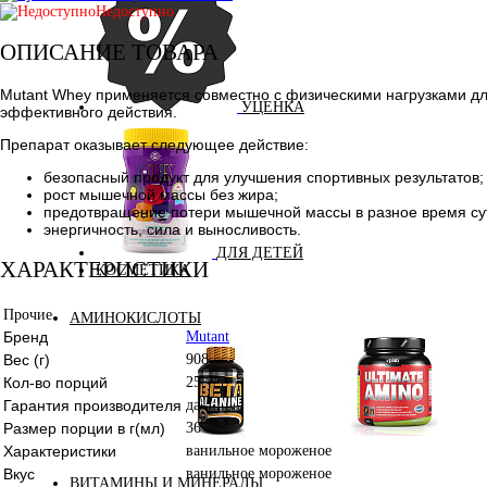
Недоступно
ОПИСАНИЕ ТОВАРА
Mutant Whey применяется совместно с физическими нагрузками дл
УЦЕНКА
эффективного действия.
Препарат оказывает следующее действие:
безопасный продукт для улучшения спортивных результатов;
рост мышечной массы без жира;
предотвращение потери мышечной массы в разное время су
энергичность, сила и выносливость.
ДЛЯ ДЕТЕЙ
ХАРАКТЕРИСТИКИ
КОСМЕТИКА
Прочие
АМИНОКИСЛОТЫ
Бренд
Mutant
Вес (г)
908
Кол-во порций
25
Гарантия производителя
да
Размер порции в г(мл)
36
Аминокислоты
Характеристики
ванильное мороженое
Бета-аланин
комплексные
Вкус
ванильное мороженое
ВИТАМИНЫ И МИНЕРАЛЫ