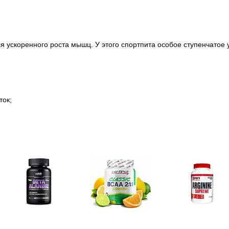
я ускоренного роста мышц. У этого спортпита особое ступенчато
ток;
Аминокислоты
Bcaa
Аргинин (l-arginin
отдельные