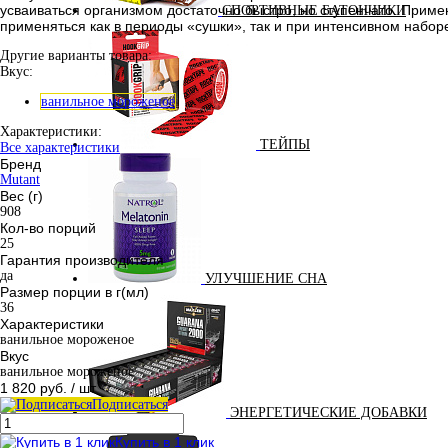
усваиваться организмом достаточно быстро, но ступенчато. Приме
СПОРТИВНЫЕ БАТОНЧИКИ
применяться как в периоды «сушки», так и при интенсивном набо
Другие варианты товара:
Вкус:
ванильное мороженое
Характеристики:
ТЕЙПЫ
Все характеристики
Бренд
Mutant
Вес (г)
908
Кол-во порций
25
Гарантия производителя
да
УЛУЧШЕНИЕ СНА
Размер порции в г(мл)
36
Характеристики
ванильное мороженое
Вкус
ванильное мороженое
1 820 руб.
/ шт
Подписаться
ЭНЕРГЕТИЧЕСКИЕ ДОБАВКИ
Купить в 1 клик