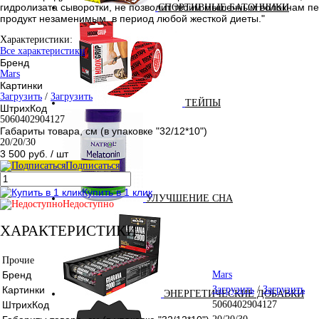
гидролизата сыворотки, не позволит твоим мышечным волокнам пер
СПОРТИВНЫЕ БАТОНЧИКИ
продукт незаменимым, в период любой жесткой диеты."
Характеристики:
Все характеристики
Бренд
Mars
Картинки
Загрузить
/
Загрузить
ТЕЙПЫ
ШтрихКод
5060402904127
Габариты товара, см (в упаковке "32/12*10")
20/20/30
3 500 руб.
/ шт
Подписаться
Купить в 1 клик
УЛУЧШЕНИЕ СНА
Недоступно
ХАРАКТЕРИСТИКИ
Прочие
Бренд
Mars
Картинки
Загрузить
/
Загрузить
ЭНЕРГЕТИЧЕСКИЕ ДОБАВКИ
ШтрихКод
5060402904127