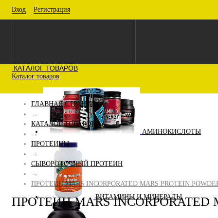
Вход
Регистрация
КАТАЛОГ ТОВАРОВ
Каталог товаров
ГЛАВНАЯ СТРАНИЦА
→
КАТАЛОГ ТОВАРОВ
АМИНОКИСЛОТЫ
→
ПРОТЕИНЫ
→
СЫВОРОТОЧНЫЙ ПРОТЕИН
→
ПРОТЕИН MARS INCORPORATED MARS PROTEIN POWDER 
ВИТАМИНЫ И МИНЕРАЛЫ
ПРОТЕИН MARS INCORPORATED M