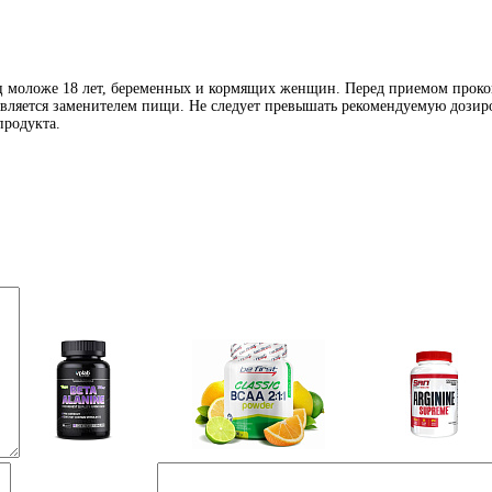
иц моложе 18 лет, беременных и кормящих женщин. Перед приемом проко
является заменителем пищи. Не следует превышать рекомендуемую дозиро
продукта.
Аминокислоты
Bcaa
Аргинин (l-arginin
отдельные