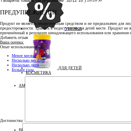
Габариты товара, см (в упаковке "32/12*10")
20/20/30
ПРЕДУПРЕЖДЕНИЕ
Продукт не является лекарственным средством и не предназначен для л
предосторожности: хранить в недоступном для детей месте. Продукт не 
УЦЕНКА
причинённый в результате ненадлежащего использования или хранения 
Добавить отзыв
Ваша оценка:
Опыт использования:
Менее месяца
Несколько месяцев
Несколько дней
ДЛЯ ДЕТЕЙ
Больше года
КОСМЕТИКА
АМИНОКИСЛОТЫ
Достоинства:
Аминокислоты
Бета-аланин
комплексные
ВИТАМИНЫ И МИНЕРАЛЫ