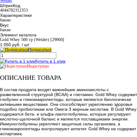
Weider
ШтрихКод
4044782312353
Характеристики
банан
Вкус
банан
Элемент каталога
Gold Whey 500 гр (Weider) [29060]
1 050 руб.
/ шт
Подписаться
Купить в 1 клик
Недоступно
ОПИСАНИЕ ТОВАРА
В состав продукта входят важнейшие аминокислоты с
разветвленной структурой (BCAA) и глютамин. Gold Whey содержит
глобулин и гликомакропептиды, которые являются биологически
активными веществами. Они способствуют укреплению здоровья
подобно пробиотикам или Омега-3 жирным кислотам. В Gold Whey
содержатся бета- и альфа-лактоглобулины, которые регулируют
кислотно-щелочной баланс и являются поставщиками энергии.
Иммуноглобулины укрепляют защитные силы организма, а
гликомакропептиды контролируют аппетит. Gold Whey не содержит
аспартама.