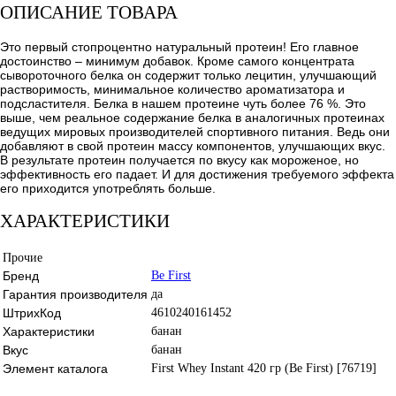
ОПИСАНИЕ ТОВАРА
Это первый стопроцентно натуральный протеин! Его главное
достоинство – минимум добавок. Кроме самого концентрата
сывороточного белка он содержит только лецитин, улучшающий
растворимость, минимальное количество ароматизатора и
подсластителя. Белка в нашем протеине чуть более 76 %. Это
выше, чем реальное содержание белка в аналогичных протеинах
ведущих мировых производителей спортивного питания. Ведь они
добавляют в свой протеин массу компонентов, улучшающих вкус.
В результате протеин получается по вкусу как мороженое, но
эффективность его падает. И для достижения требуемого эффекта
его приходится употреблять больше.
ХАРАКТЕРИСТИКИ
Прочие
Бренд
Be First
Гарантия производителя
да
ШтрихКод
4610240161452
Характеристики
банан
Вкус
банан
Элемент каталога
First Whey Instant 420 гр (Be First) [76719]