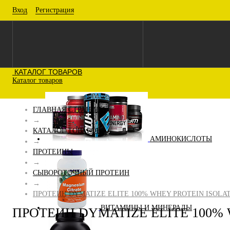
Вход
Регистрация
КАТАЛОГ ТОВАРОВ
Каталог товаров
ГЛАВНАЯ СТРАНИЦА
→
КАТАЛОГ ТОВАРОВ
АМИНОКИСЛОТЫ
→
ПРОТЕИНЫ
→
СЫВОРОТОЧНЫЙ ПРОТЕИН
→
ПРОТЕИН DYMATIZE ELITE 100% WHEY PROTEIN ISOLATE
ВИТАМИНЫ И МИНЕРАЛЫ
ПРОТЕИН DYMATIZE ELITE 100% W