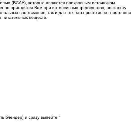
 цепью (ВСАА), которые являются прекрасным источником
енно пригодятся Вам при интенсивных тренировках, поскольку
ьных спортсменов, так и для тех, кто просто хочет постоянно
е питательных веществ.
ь блендер) и сразу выпейте."