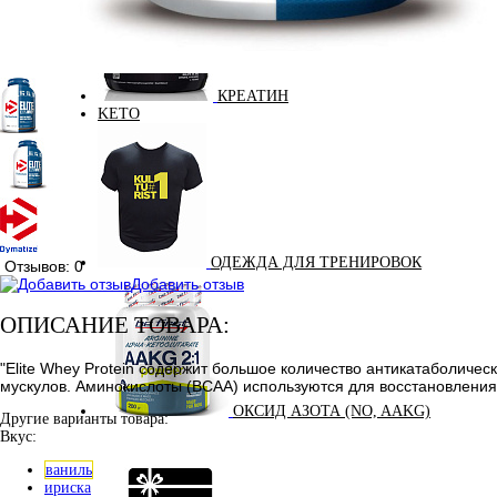
КРЕАТИН
KETO
ОДЕЖДА ДЛЯ ТРЕНИРОВОК
Отзывов: 0
Добавить отзыв
ОПИСАНИЕ ТОВАРА:
"Elite Whey Protein содержит большое количество антикатаболиче
мускулов. Аминокислоты (ВСАА) используются для восстановления
ОКСИД АЗОТА (NO, AAKG)
Другие варианты товара:
Вкус:
ваниль
ириска