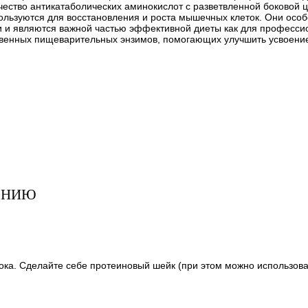
ичество антикатаболических аминокислот с разветвленной боковой
ользуются для восстановления и роста мышечных клеток. Они особ
являются важной частью эффективной диеты как для профессионал
бственных пищеварительных энзимов, помогающих улучшить усвоени
ЕНИЮ
ока. Сделайте себе протеиновый шейк (при этом можно использоват