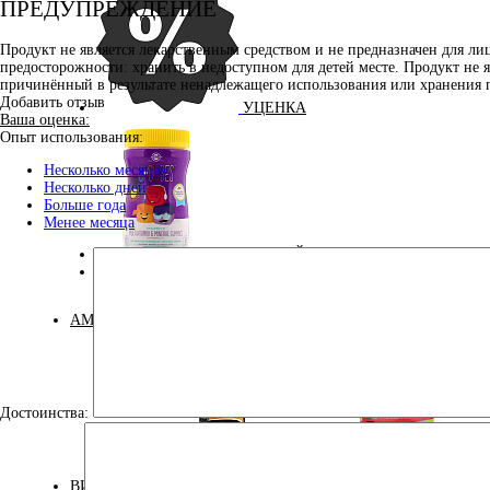
ПРЕДУПРЕЖДЕНИЕ
Продукт не является лекарственным средством и не предназначен для л
предосторожности: хранить в недоступном для детей месте. Продукт не 
причинённый в результате ненадлежащего использования или хранения 
Добавить отзыв
УЦЕНКА
Ваша оценка:
Опыт использования:
Несколько месяцев
Несколько дней
Больше года
Менее месяца
ДЛЯ ДЕТЕЙ
КОСМЕТИКА
АМИНОКИСЛОТЫ
Достоинства:
Аминокислоты
Бета-аланин
комплексные
ВИТАМИНЫ И МИНЕРАЛЫ