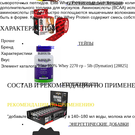
сывороточных пептидов. Elite Whey Protein содержит большое кол
СПОРТИВНЫЕ БАТОНЧИКИ
дополнительного топлива для мускулов. Аминокислоты (ВСАА) исп
аминокислоты (ВСАА) быстро поглощаются мышечными волокнами и 
быть в форме. Кроме того, Elite Whey Protein содержит смесь со
ХАРАКТЕРИСТИКИ
Прочие
ТЕЙПЫ
Бренд
Dymatize
Характеристики
ваниль
Вкус
ваниль
Элемент каталога
Elite 100% Whey 2270 гр - 5lb (Dymatize) [28825]
СОСТАВ И РЕКОМЕНДАЦИИ ПО ПРИМЕН
УЛУЧШЕНИЕ СНА
РЕКОМЕНДАЦИИ ПО ПРИМЕНЕНИЮ
"добавьте одну мерную ложку в 140–180 мл воды, молока или с
ЭНЕРГЕТИЧЕСКИЕ ДОБАВКИ