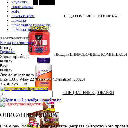
клубника
кокос-ананас
кофе
печенье-крем
ПОДАРОЧНЫЙ СЕРТИФИКАТ
шоколад
шоколадное пирожное
шоколад-мята
Характеристики:
Все характеристики
Бренд
Dymatize
ПРЕДТРЕНИРОВОЧНЫЕ КОМПЛЕКСЫ
Характеристики
ваниль
Вкус
ваниль
Элемент каталога
Elite 100% Whey 2270 гр - 5lb (Dymatize) [28825]
3 730 руб.
/ шт
Подписаться
СПЕЦИАЛЬНЫЕ ДОБАВКИ
Купить в 1 клик
Недоступно
ОПИСАНИЕ ТОВАРА
Elite Whey Protein изготовлен из концентрата сывороточного про