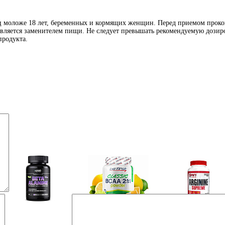
иц моложе 18 лет, беременных и кормящих женщин. Перед приемом проко
является заменителем пищи. Не следует превышать рекомендуемую дозиро
продукта.
Аминокислоты
Bcaa
Аргинин (l-arginin
отдельные