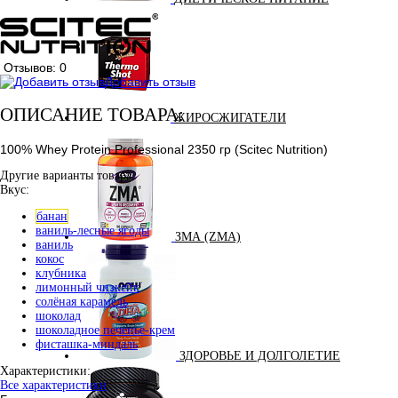
Отзывов: 0
Добавить отзыв
ОПИСАНИЕ ТОВАРА:
ЖИРОСЖИГАТЕЛИ
100% Whey Protein Professional 2350 гр (Scitec Nutrition)
Другие варианты товара:
Вкус:
банан
ваниль-лесные ягоды
ЗМА (ZMA)
ваниль
кокос
клубника
лимонный чизкейк
солёная карамель
шоколад
шоколадное печенье-крем
фисташка-миндаль
ЗДОРОВЬЕ И ДОЛГОЛЕТИЕ
Характеристики:
Все характеристики