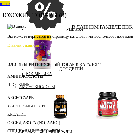
отзыв
ПОХОЖИЕ ТОВАРЫ (8)
В ДАННОМ РАЗДЕЛЕ ПОК
УЦЕНКА
Вы можете вернуться на
страницу каталога
или воспользоваться нави
Главная страница
ИЛИ ВЫБЕРИТЕ НУЖНЫЙ ТОВАР В КАТАЛОГЕ.
ДЛЯ ДЕТЕЙ
КОСМЕТИКА
АМИНОКИСЛОТЫ
ПРОТЕИНЫ
АМИНОКИСЛОТЫ
АКСЕССУАРЫ
ЖИРОСЖИГАТЕЛИ
КРЕАТИН
Аминокислоты
ОКСИД АЗОТА (NO, AAKG)
Бета-аланин
комплексные
СПЕЦИАЛЬНЫЕ ДОБАВКИ
ВИТАМИНЫ И МИНЕРАЛЫ