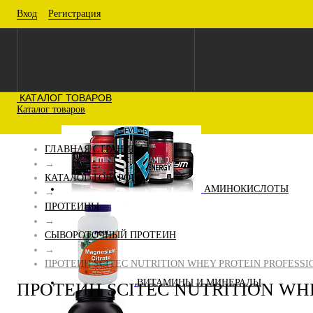
Вход
Регистрация
КАТАЛОГ ТОВАРОВ
Каталог товаров
ГЛАВНАЯ СТРАНИЦА
→
КАТАЛОГ ТОВАРОВ
АМИНОКИСЛОТЫ
→
ПРОТЕИНЫ
→
СЫВОРОТОЧНЫЙ ПРОТЕИН
→
ПРОТЕИН SCITEC NUTRITION WHEY PROTEIN PROFESSION
ВИТАМИНЫ И МИНЕРАЛЫ
ПРОТЕИН SCITEC NUTRITION WHE