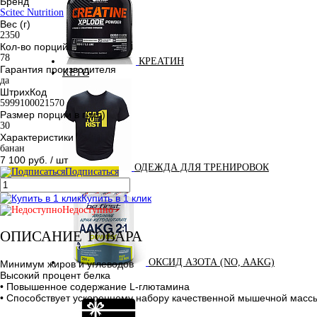
Бренд
Scitec Nutrition
Вес (г)
2350
Кол-во порций
78
КРЕАТИН
Гарантия производителя
KETO
да
ШтрихКод
5999100021570
Размер порции в г(мл)
30
Характеристики
банан
7 100 руб.
/ шт
ОДЕЖДА ДЛЯ ТРЕНИРОВОК
Подписаться
Купить в 1 клик
Недоступно
ОПИСАНИЕ ТОВАРА
ОКСИД АЗОТА (NO, AAKG)
Минимум жиров и углеводов
Высокий процент белка
• Повышенное содержание L-глютамина
• Способствует ускоренному набору качественной мышечной масс