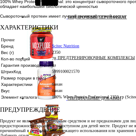
100% Whey Protein Professional: это концентрат сывороточного пр
обладает наибольшей биологической ценностью
Сывороточный протеин имеет лучший аминокислотный состав
ПОДАРОЧНЫЙ СЕРТИФИКАТ
ХАРАКТЕРИСТИКИ
Прочие
Бренд
Scitec Nutrition
Вес (г)
2350
ПРЕДТРЕНИРОВОЧНЫЕ КОМПЛЕКСЫ
Кол-во порций
78
Гарантия производителя
да
ШтрихКод
5999100021570
Размер порции в г(мл)
30
Характеристики
банан
Вкус
банан
Элемент каталога
100% Whey Protein Professional 2350 гр (Scitec
СПЕЦИАЛЬНЫЕ ДОБАВКИ
ПРЕДУПРЕЖДЕНИЕ
Продукт не является лекарственным средством и не предназначен для л
предосторожности: хранить в недоступном для детей месте. Продукт не 
причинённый в результате ненадлежащего использования или хранения 
Добавить отзыв