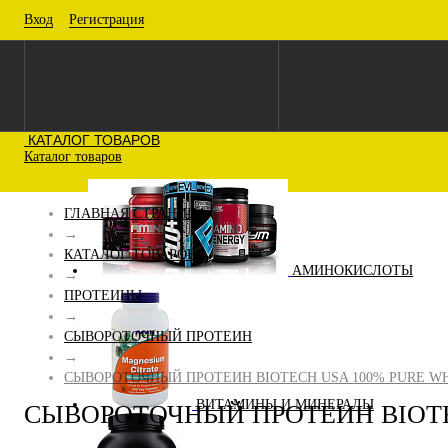
Вход
Регистрация
КАТАЛОГ ТОВАРОВ
Каталог товаров
ГЛАВНАЯ СТРАНИЦА
→
КАТАЛОГ ТОВАРОВ
АМИНОКИСЛОТЫ
→
ПРОТЕИНЫ
→
СЫВОРОТОЧНЫЙ ПРОТЕИН
→
СЫВОРОТОЧНЫЙ ПРОТЕИН BIOTECH USA 100% PURE WHE
ВИТАМИНЫ И МИНЕРАЛЫ
СЫВОРОТОЧНЫЙ ПРОТЕИН BIOTEC