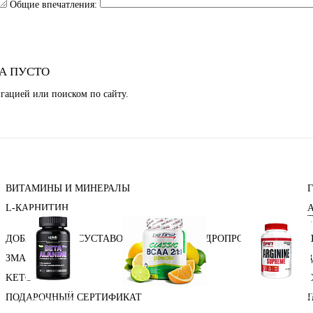
Общие впечатления:
А ПУСТО
гацией или поиском по сайту.
ВИТАМИНЫ И МИНЕРАЛЫ
L-КАРНИТИН
ДОБАВКИ ДЛЯ СУСТАВОВ И СВЯЗОК (ХОНДРОПРОТЕКТОРЫ)
ЗМА (ZMA)
KETO
Аминокислоты
Bcaa
Аргинин (l-arginin
ПОДАРОЧНЫЙ СЕРТИФИКАТ
отдельные