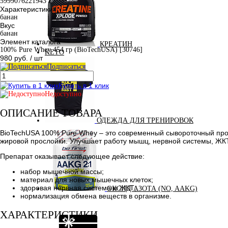
5999076221943
Характеристики
банан
Вкус
банан
Элемент каталога
КРЕАТИН
100% Pure Whey 454 гр (BioTechUSA) [30746]
KETO
980 руб.
/ шт
Подписаться
Купить в 1 клик
Недоступно
ОПИСАНИЕ ТОВАРА
ОДЕЖДА ДЛЯ ТРЕНИРОВОК
BioTechUSA 100% Pure Whey – это современный сывороточный про
жировой прослойки. Улучшает работу мышц, нервной системы, ЖК
Препарат оказывает следующее действие:
набор мышечной массы;
материал для новых мышечных клеток;
здоровая нервная система и ЖКТ;
ОКСИД АЗОТА (NO, AAKG)
нормализация обмена веществ в организме.
ХАРАКТЕРИСТИКИ