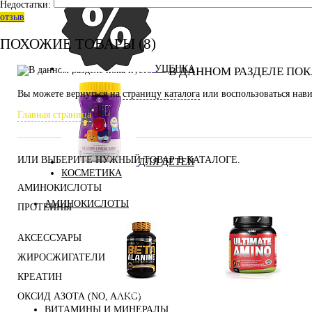
Недостатки:
отзыв
ПОХОЖИЕ ТОВАРЫ (8)
УЦЕНКА
В ДАННОМ РАЗДЕЛЕ ПОК
Вы можете вернуться на
страницу каталога
или воспользоваться нави
Главная страница
ИЛИ ВЫБЕРИТЕ НУЖНЫЙ ТОВАР В КАТАЛОГЕ.
ДЛЯ ДЕТЕЙ
КОСМЕТИКА
АМИНОКИСЛОТЫ
АМИНОКИСЛОТЫ
ПРОТЕИНЫ
АКСЕССУАРЫ
ЖИРОСЖИГАТЕЛИ
КРЕАТИН
Аминокислоты
Бета-аланин
ОКСИД АЗОТА (NO, AAKG)
комплексные
ВИТАМИНЫ И МИНЕРАЛЫ