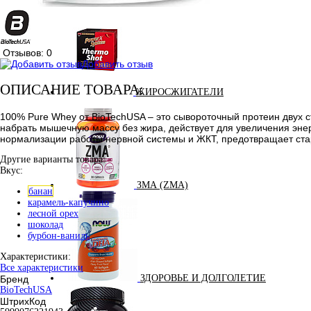
Отзывов: 0
Добавить отзыв
ОПИСАНИЕ ТОВАРА:
ЖИРОСЖИГАТЕЛИ
100% Pure Whey от BioTechUSA – это сывороточный протеин двух ст
набрать мышечную массу без жира, действует для увеличения энер
нормализации работы нервной системы и ЖКТ, предотвращает ста
Другие варианты товара:
Вкус:
ЗМА (ZMA)
банан
карамель-капучино
лесной орех
шоколад
бурбон-ваниль
Характеристики:
Все характеристики
ЗДОРОВЬЕ И ДОЛГОЛЕТИЕ
Бренд
BioTechUSA
ШтрихКод