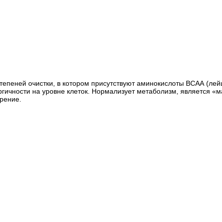
епеней очистки, в котором присутствуют аминокислоты ВСАА (лейци
гичности на уровне клеток. Нормализует метаболизм, является «м
рение.