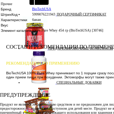
Прочие
Бренд
BioTechUSA
ШтрихКод
5999076221943
ПОДАРОЧНЫЙ СЕРТИФИКАТ
Характеристики
банан
Вкус
банан
Элемент каталога
100% Pure Whey 454 гр (BioTechUSA) [30746]
СОСТАВ И РЕКОМЕНДАЦИИ ПО ПРИМЕН
ПРЕДТРЕНИРОВОЧНЫЕ КОМПЛЕКСЫ
РЕКОМЕНДАЦИИ ПО ПРИМЕНЕНИЮ
BioTechUSA 100% Pure Whey принимают по 1 порции сразу после
один прием пищи при похудении. Эктоморфы могут также прин
СПЕЦИАЛЬНЫЕ ДОБАВКИ
ПРЕДУПРЕЖДЕНИЕ
Продукт не является лекарственным средством и не предназначен для л
предосторожности: хранить в недоступном для детей месте. Продукт не 
причинённый в результате ненадлежащего использования или хранения 