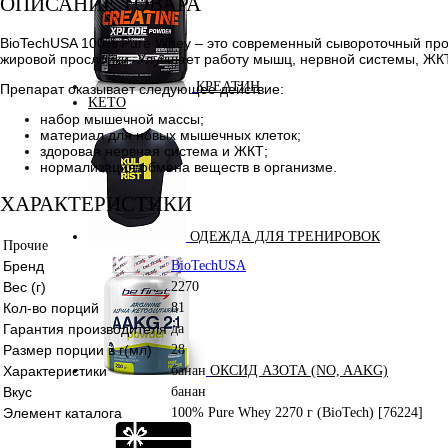
ОПИСАНИЕ ТОВАРА
BioTechUSA 100% Pure Whey – это современный сывороточный про
жировой прослойки. Улучшает работу мышц, нервной системы, ЖК
КРЕАТИН
Препарат оказывает следующее действие:
KETO
набор мышечной массы;
материал для новых мышечных клеток;
здоровая нервная система и ЖКТ;
нормализация обмена веществ в организме.
ХАРАКТЕРИСТИКИ
ОДЕЖДА ДЛЯ ТРЕНИРОВОК
Прочие
Бренд
BioTechUSA
Вес (г)
2270
Кол-во порций
81
Гарантия производителя
да
Размер порции в г(мл)
28
Характеристики
банан
ОКСИД АЗОТА (NO, AAKG)
Вкус
банан
Элемент каталога
100% Pure Whey 2270 г (BioTech) [76224]