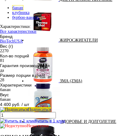
банан
клубника
бурбон-ваниль
Характеристики:
Все характеристики
Бренд
ЖИРОСЖИГАТЕЛИ
BioTechUSA
Вес (г)
2270
Кол-во порций
81
Гарантия производителя
да
Размер порции в г(мл)
28
ЗМА (ZMA)
Характеристики
банан
Вкус
банан
4 400 руб.
/ шт
Подписаться
Купить в 1 клик
ЗДОРОВЬЕ И ДОЛГОЛЕТИЕ
Недоступно