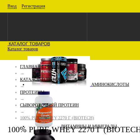
Вход
Регистрация
КАТАЛОГ ТОВАРОВ
Каталог товаров
ГЛАВНАЯ СТРАНИЦА
→
КАТАЛОГ ТОВАРОВ
АМИНОКИСЛОТЫ
→
ПРОТЕИНЫ
→
СЫВОРОТОЧНЫЙ ПРОТЕИН
→
100% PURE WHEY 2270 Г (BIOTECH)
ВИТАМИНЫ И МИНЕРАЛЫ
100% PURE WHEY 2270 Г (BIOTECH