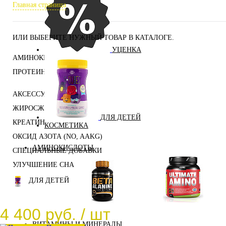
Главная страница
ИЛИ ВЫБЕРИТЕ НУЖНЫЙ ТОВАР В КАТАЛОГЕ.
УЦЕНКА
АМИНОКИСЛОТЫ
ПРОТЕИНЫ
АКСЕССУАРЫ
ЖИРОСЖИГАТЕЛИ
ДЛЯ ДЕТЕЙ
КРЕАТИН
КОСМЕТИКА
ОКСИД АЗОТА (NO, AAKG)
АМИНОКИСЛОТЫ
СПЕЦИАЛЬНЫЕ ДОБАВКИ
УЛУЧШЕНИЕ СНА
ДЛЯ ДЕТЕЙ
Аминокислоты
4 400 руб.
/ шт
Бета-аланин
комплексные
ВИТАМИНЫ И МИНЕРАЛЫ