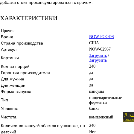
добавки стоит проконсультироваться с врачом.
ХАРАКТЕРИСТИКИ
Прочие
Бренд
NOW FOODS
Страна производства
США
Артикул
NOW-02967
Загрузить
/
Картинки
Загрузить
Кол-во порций
240
Гарантия производителя
да
Для мужчин
да
Для женщин
да
Форма выпуска
капсулы
пищеварительные
Тип
ферменты
Упаковка
банка
Друг
Чистота
комплексный
товар
Количество капсул/таблеток в упаковке, шт.
240
детский
Нет