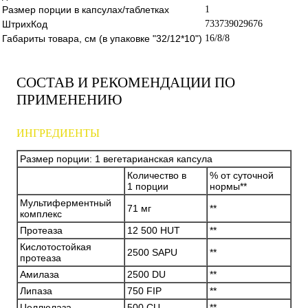
Размер порции в капсулах/таблетках
1
ШтрихКод
733739029676
Габариты товара, см (в упаковке "32/12*10")
16/8/8
СОСТАВ И РЕКОМЕНДАЦИИ ПО
ПРИМЕНЕНИЮ
ИНГРЕДИЕНТЫ
Размер порции: 1 вегетарианская капсула
Количество в
% от суточной
1 порции
нормы**
Мультиферментный
71 мг
**
комплекс
Протеаза
12 500 HUT
**
Кислотостойкая
2500 SAPU
**
протеаза
Амилаза
2500 DU
**
Липаза
750 FIP
**
Целлюлаза
500 CU
**