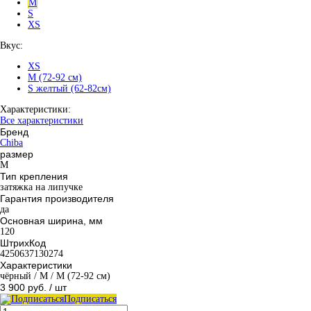
M
S
XS
Вкус:
XS
M (72-92 см)
S желтый (62-82см)
Характеристики:
Все характеристики
Бренд
Chiba
размер
M
Тип крепления
затяжка на липучке
Гарантия производителя
да
Основная ширина, мм
120
ШтрихКод
4250637130274
Характеристики
чёрный / M / M (72-92 см)
3 900 руб.
/ шт
Подписаться