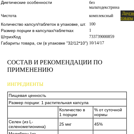
Диетические особенности
без
мальтодекстрина
Други
Чистота
комплексный
товары
Количество капсул/таблеток в упаковке, шт.
100
Размер порции в капсулах/таблетках
1
ШтрихКод
733739000859
Габариты товара, см (в упаковке "32/12*10")
10/14/17
СОСТАВ И РЕКОМЕНДАЦИИ ПО
ПРИМЕНЕНИЮ
ИНГРЕДИЕНТЫ
Пищевая ценность
Размер порции: 1 растительная капсула
Количество в
% от суточной
1 порции
нормы
Селен (из L-
25 мкг
45%
селенометионина)
Молибден (из