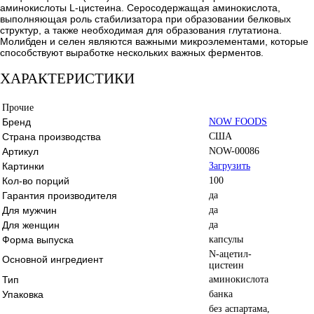
аминокислоты L-цистеина. Серосодержащая аминокислота,
выполняющая роль стабилизатора при образовании белковых
структур, а также необходимая для образования глутатиона.
Молибден и селен являются важными микроэлементами, которые
способствуют выработке нескольких важных ферментов.
ХАРАКТЕРИСТИКИ
Прочие
Бренд
NOW FOODS
Страна производства
США
Артикул
NOW-00086
Картинки
Загрузить
Кол-во порций
100
Гарантия производителя
да
Для мужчин
да
Для женщин
да
Форма выпуска
капсулы
N-ацетил-
Основной ингредиент
цистеин
Тип
аминокислота
Упаковка
банка
без аспартама,