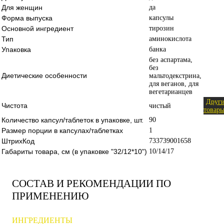
Для женщин
да
Форма выпуска
капсулы
Основной ингредиент
тирозин
Тип
аминокислота
Упаковка
банка
без аспартама,
без
Диетические особенности
мальтодекстрина,
для веганов, для
вегетарианцев
Друг
Чистота
чистый
товар
Количество капсул/таблеток в упаковке, шт.
90
Размер порции в капсулах/таблетках
1
ШтрихКод
733739001658
Габариты товара, см (в упаковке "32/12*10")
10/14/17
СОСТАВ И РЕКОМЕНДАЦИИ ПО
ПРИМЕНЕНИЮ
ИНГРЕДИЕНТЫ