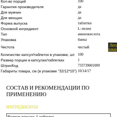
Кол-во порций
100
Гарантия производителя
да
Для мужчин
да
Для женщин
да
Форма выпуска
таблетки
Основной ингредиент
L-лизин
Тип
аминокислота
Упаковка
банка
Дру
Чистота
чистый
това
Количество капсул/таблеток в упаковке, шт.
100
Размер порции в капсулах/таблетках
1
ШтрихКод
733739001009
Габариты товара, см (в упаковке "32/12*10")
10/14/17
СОСТАВ И РЕКОМЕНДАЦИИ ПО
ПРИМЕНЕНИЮ
ИНГРЕДИЕНТЫ
Размер порции: 1 таблетка