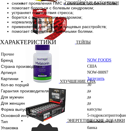
снижает проявления ПМС и климакса, особенно боли;
СПОРТИВНЫЕ БАТОНЧИКИ
помогает бороться с болевым синдромом;
устраняет последствия стресса;
борется с астеническим синдромом;
нормализует аппетит;
применяется для терапии пищевых расстройств;
помогает бороться с мышечными болями.
ХАРАКТЕРИСТИКИ
ТЕЙПЫ
Прочие
Бренд
NOW FOODS
Страна производства
США
Артикул
NOW-00097
Картинки
Загрузить
УЛУЧШЕНИЕ СНА
Кол-во порций
30
Гарантия производителя
да
Для мужчин
да
Для женщин
да
Форма выпуска
капсулы
Основной ингредиент
5-гидрокситриптофан
ЭНЕРГЕТИЧЕСКИЕ ДОБАВКИ
Тип
аминокислота
Упаковка
банка