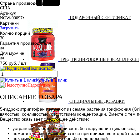
Страна производства
США
Артикул
ПОДАРОЧНЫЙ СЕРТИФИКАТ
NOW-00097
Картинки
Загрузить
Кол-во порций
30
Гарантия производителя
да
Для мужчин
да
ПРЕДТРЕНИРОВОЧНЫЕ КОМПЛЕКСЫ
750 руб.
/ шт
Подписаться
Купить в 1 клик
Недоступно
ОПИСАНИЕ ТОВАРА
СПЕЦИАЛЬНЫЕ ДОБАВКИ
5-гидрокситриптофан получают из семян растения гриффония (Griff
вялостью, сонливостью, отсутствием концентрации. Вместе с тем п
Вещество оказывает следующее действие:
устраняет вялость и сонливость без нарушения циклов сна;
помогает психике успокаиваться при приеме во второй полов
показывает активность в борьбе с депрессией;