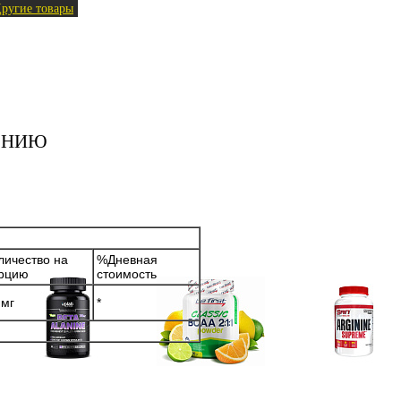
ругие товары
ЕНИЮ
личество на
%Дневная
рцию
стоимость
 мг
*
Аминокислоты
Bcaa
Аргинин (l-arginin
отдельные