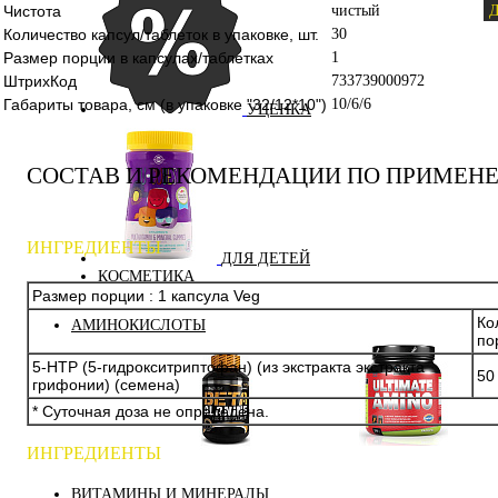
Чистота
чистый
Д
Количество капсул/таблеток в упаковке, шт.
30
Размер порции в капсулах/таблетках
1
ШтрихКод
733739000972
Габариты товара, см (в упаковке "32/12*10")
10/6/6
УЦЕНКА
СОСТАВ И РЕКОМЕНДАЦИИ ПО ПРИМЕН
ИНГРЕДИЕНТЫ
ДЛЯ ДЕТЕЙ
КОСМЕТИКА
Размер порции : 1 капсула Veg
Ко
АМИНОКИСЛОТЫ
по
5-HTP (5-гидрокситриптофан) (из экстракта экстракта
50
грифонии) (семена)
* Суточная доза не определена.
ИНГРЕДИЕНТЫ
Аминокислоты
Бета-аланин
комплексные
ВИТАМИНЫ И МИНЕРАЛЫ