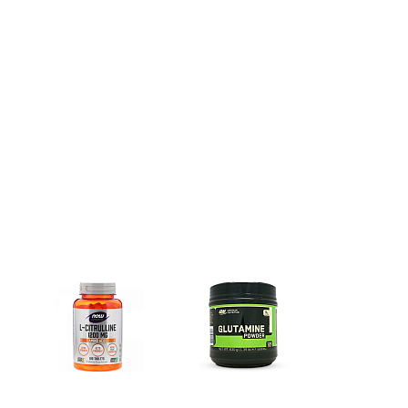
e)
Цитрулин (l-citrulline)
Глутамин