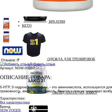
КРЕАТИН
KETO
ОДЕЖДА ДЛЯ ТРЕНИРОВОК
Отзывов: 0
Добавить отзыв
Артикул:
NOW-00097
ОПИСАНИЕ ТОВАРА:
5-HTP, 5-гидрокситриптофан, - это аминокислота, используется д
тревожность, вялость, сонливость. Вместе с тем не оказывает в
ОКСИД АЗОТА (NO, AAKG)
Характеристики:
Все характеристики
Бренд
NOW FOODS