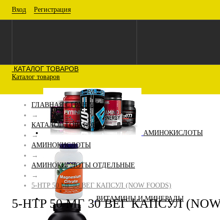
Вход
Регистрация
КАТАЛОГ ТОВАРОВ
Каталог товаров
ГЛАВНАЯ СТРАНИЦА
→
КАТАЛОГ ТОВАРОВ
АМИНОКИСЛОТЫ
→
АМИНОКИСЛОТЫ
→
АМИНОКИСЛОТЫ ОТДЕЛЬНЫЕ
→
5-HTP 50 МГ 30 ВЕГ КАПСУЛ (NOW FOODS)
ВИТАМИНЫ И МИНЕРАЛЫ
5-HTP 50 МГ 30 ВЕГ КАПСУЛ (NO