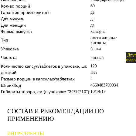
Кол-во порций
60
Гарантия производителя
да
Для мужчин
да
Для женщин
да
Форма выпуска
капсулы
омега жирные
Тип
кислоты
Упаковка
банка
Дру
Чистота
чистый
това
Количество капсул/таблеток в упаковке, шт.
120
детский
Нет
Размер порции в капсулах/таблетках
2
ШтрихКод
4660483709034
Габариты товара, см (в упаковке "32/12*10")
10/14/17
СОСТАВ И РЕКОМЕНДАЦИИ ПО
ПРИМЕНЕНИЮ
ИНГРЕДИЕНТЫ