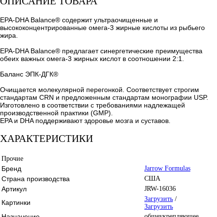
ОПИСАНИЕ ТОВАРА
EPA-DHA Balance® содержит ультраочищенные и
высококонцентрированные омега-3 жирные кислоты из рыбьего
жира.
EPA-DHA Balance® предлагает синергетические преимущества
обеих важных омега-3 жирных кислот в соотношении 2:1.
Баланс ЭПК-ДГК®
Очищается молекулярной перегонкой. Соответствует строгим
стандартам CRN и предложенным стандартам монографии USP.
Изготовлено в соответствии с требованиями надлежащей
производственной практики (GMP).
EPA и DHA поддерживают здоровье мозга и суставов.
ХАРАКТЕРИСТИКИ
Прочие
Бренд
Jarrow Formulas
Страна производства
США
Артикул
JRW-16036
Загрузить
/
Картинки
Загрузить
Назначение
общеукрепляющее