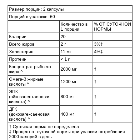
Размер порции: 2 капсулы
Порций в упаковке: 60
Количество в
% ОТ СУТОЧНОЙ
1 порции
НОРМЫ
Калории
20
Всего жиров
2 г
3%‡
Холестерин
11 мг
4%‡
Протеин
< 1 г
Концентрат рыбьего
2000 мг
†
жира ^
Омега-3 жирные
1200 мг
†
кислоты ^
ЭПК
(эйкозапентаеновая
800 мг
†
кислота) ^
ДГК
(докозагексаеновая
400 мг
†
кислота) ^
† Суточная норма не определена.
‡ Процент от суточной нормы при условии потребления
2000 калорий в день.