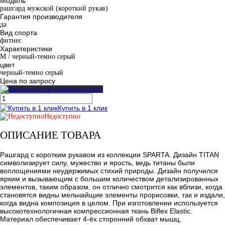
Модель
рашгард мужской (короткий рукав)
Гарантия производителя
да
Вид спорта
фитнес
Характеристики
M / черный-темно серый
цвет
черный-темно серый
Цена по запросу
Запросить цену
Купить в 1 клик
Недоступно
ОПИСАНИЕ ТОВАРА
Рашгард с коротким рукавом из коллекции SPARTA. Дизайн TITAN
символизирует силу, мужество и ярость, ведь титаны были
воплощениями неудержимых стихий природы. Дизайн получился
ярким и вызывающим с большим количеством детализированных
элементов, таким образом, он отлично смотрится как вблизи, когда
становятся видны мельчайщие элементы прорисовки, так и издали,
когда видна композиция в целом. При изготовлении используется
высокотехнологичная компрессионная ткань Biflex Elastic.
Материал обеспечивает 4-ёх сторонний обхват мышц,