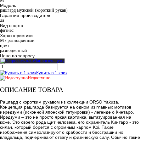
M
Модель
рашгард мужской (короткий рукав)
Гарантия производителя
да
Вид спорта
фитнес
Характеристики
M / разноцветный
цвет
разноцветный
Цена по запросу
Запросить цену
Купить в 1 клик
Недоступно
ОПИСАНИЕ ТОВАРА
Рашгард с коротким рукавом из коллекции ORSO Yakuza.
Концепция рашгарда базируется на одном из главных мотивов
иэредзуми (исконной японской татуировки) - легенде о Кинтаро.
Ирэдзуми – это не просто яркая картинка, вытатуированная на
коже. Это своего рода щит человека, его охранитель Кинтаро - это
силач, который борется с огромным карпом Koi. Такие
изображения символизируют о храбрости и бесстрашии их
владельца, подчеркивают отвагу и физическую силу. Обычно такие