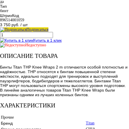
да
Тип
бинт
ШтрихКод
896514001059
3 750 руб.
/ шт
Подписаться
Купить в 1 клик
Недоступно
ОПИСАНИЕ ТОВАРА
Бинты Titan THP Knee Wraps 2 m отличаются особой плотностью и
надёжностью. THP относятся к бинтам повышенной степени
жёсткости, идеально подходят для тренировок и выступлений
пауэрлифтеров, бодибилдеров и тяжелоатлетов. Бинтами Titan
THP могут пользоваться спортсмены высокого уровня подготовки.
В линейке аналогичных товаров Titan THP Knee Wraps были
признаны одними из лучших коленных бинтов.
ХАРАКТЕРИСТИКИ
Прочие
Бренд
Titan