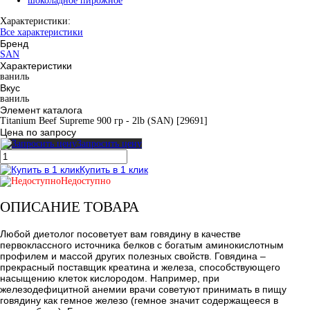
шоколадное пирожное
Характеристики:
Все характеристики
Бренд
SAN
Характеристики
ваниль
Вкус
ваниль
Элемент каталога
Titanium Beef Supreme 900 гр - 2lb (SAN) [29691]
Цена по запросу
Запросить цену
Купить в 1 клик
Недоступно
ОПИСАНИЕ ТОВАРА
Любой диетолог посоветует вам говядину в качестве
первоклассного источника белков с богатым аминокислотным
профилем и массой других полезных свойств. Говядина –
прекрасный поставщик креатина и железа, способствующего
насыщению клеток кислородом. Например, при
железодефицитной анемии врачи советуют принимать в пищу
говядину как гемное железо (гемное значит содержащееся в