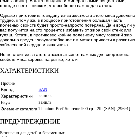
гемоглобине). Богата говядина и минеральными веществами,
прежде всего – цинком, что особенно важно для атлета.
Однако приготовить говядину из-за жесткости этого мяса довольно
трудно, к тому же, в процессе приготовления большая часть
полезных свойств будет просто-напросто потеряна. Да и вряд ли у
вас получится на сто процентов избавить от жира свой стейк или
гуляш. Кстати, в противовес крайне полезному мясу говяжий жир
довольно вреден: злоупотребление им может привести к развитию
заболеваний сердца и кишечника.
Но не стоит из-за этого отказываться от важных для спортсмена
свойств мяса коровы: на рынке, хоть и
ХАРАКТЕРИСТИКИ
Прочие
Бренд
SAN
Характеристики
ваниль
Вкус
ваниль
Элемент каталога
Titanium Beef Supreme 900 гр - 2lb (SAN) [29691]
ПРЕДУПРЕЖДЕНИЕ
Безопасно для детей и беременных