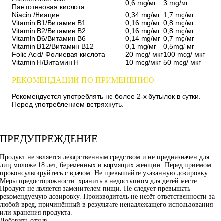
0,6 mg/мг
3 mg/мг
Пантотеновая кислота
Niacin /Ниацин
0,34 mg/мг
1,7 mg/мг
Vitamin B1/Витамин В1
0,16 mg/мг
0,8 mg/мг
Vitamin B2/Витамин В2
0,16 mg/мг
0,8 mg/мг
Vitamin B6/Витамин В6
0,14 mg/мг
0,7 mg/мг
Vitamin B12/Витамин В12
0,1 mg/мг
0,5mg/ мг
Folic Acid/ Фолиевая кислота
20 mcg/ мкг
100 mcg/ мкг
Vitamin Н/Витамин Н
10 mcg/мкг
50 mcg/ мкг
РЕКОМЕНДАЦИИ ПО ПРИМЕНЕНИЮ
Рекомендуется употреблять не более 2-х бутылок в сутки.
Перед употреблением встряхнуть.
ПРЕДУПРЕЖДЕНИЕ
Продукт не является лекарственным средством и не предназначен для
лиц моложе 18 лет, беременных и кормящих женщин. Перед приемом
проконсультируйтесь с врачом. Не превышайте указанную дозировку.
Меры предосторожности: хранить в недоступном для детей месте.
Продукт не является заменителем пищи. Не следует превышать
рекомендуемую дозировку. Производитель не несёт ответственности за
любой вред, причинённый в результате ненадлежащего использования
или хранения продукта.
Добавить отзыв