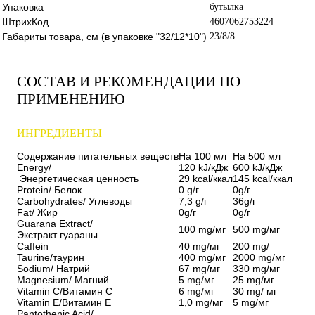
Упаковка
бутылка
ШтрихКод
4607062753224
Габариты товара, см (в упаковке "32/12*10")
23/8/8
СОСТАВ И РЕКОМЕНДАЦИИ ПО
ПРИМЕНЕНИЮ
ИНГРЕДИЕНТЫ
Содержание питательных веществ
На 100 мл
На 500 мл
Energy/
120 kJ/кДж
600 kJ/кДж
Энергетическая ценность
29 kcal/ккал
145 kcal/ккал
Protein/ Белок
0 g/г
0g/г
Carbohydrates/ Углеводы
7,3 g/г
36g/г
Fat/ Жир
0g/г
0g/г
Guarana Extract/
100 mg/мг
500 mg/мг
Экстракт гуараны
Caffein
40 mg/мг
200 mg/
Taurine/таурин
400 mg/мг
2000 mg/мг
Sodium/ Натрий
67 mg/мг
330 mg/мг
Magnesium/ Магний
5 mg/мг
25 mg/мг
Vitamin C/Витамин С
6 mg/мг
30 mg/ мг
Vitamin Е/Витамин Е
1,0 mg/мг
5 mg/мг
Pantothenic Acid/