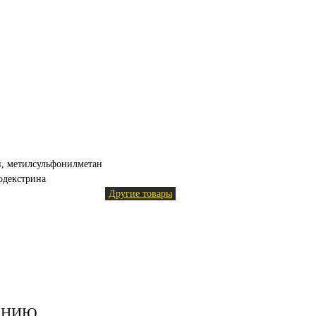
н, метилсульфонилметан
тодекстрина
Другие товары
ЕНИЮ