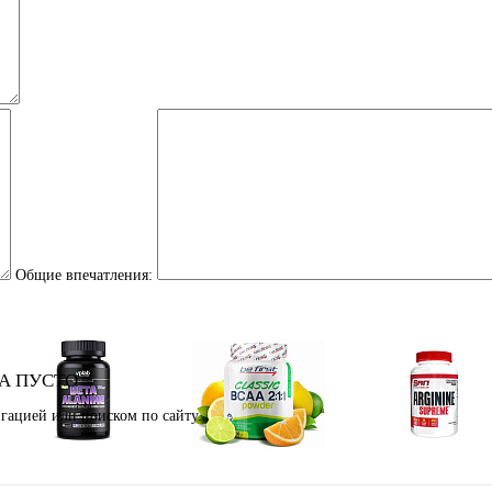
Общие впечатления:
А ПУСТО
гацией или поиском по сайту.
Аминокислоты
Bcaa
Аргинин (l-arginin
отдельные