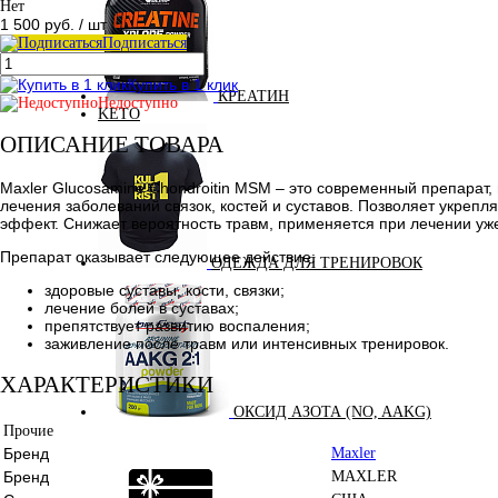
Нет
1 500 руб.
/ шт
Подписаться
Купить в 1 клик
КРЕАТИН
Недоступно
KETO
ОПИСАНИЕ ТОВАРА
Maxler Glucosamine Chondroitin MSM – это современный препарат, 
лечения заболеваний связок, костей и суставов. Позволяет укрепля
эффект. Снижает вероятность травм, применяется при лечении уже
Препарат оказывает следующее действие:
ОДЕЖДА ДЛЯ ТРЕНИРОВОК
здоровые суставы, кости, связки;
лечение болей в суставах;
препятствует развитию воспаления;
заживление после травм или интенсивных тренировок.
ХАРАКТЕРИСТИКИ
ОКСИД АЗОТА (NO, AAKG)
Прочие
Бренд
Maxler
Бренд
MAXLER