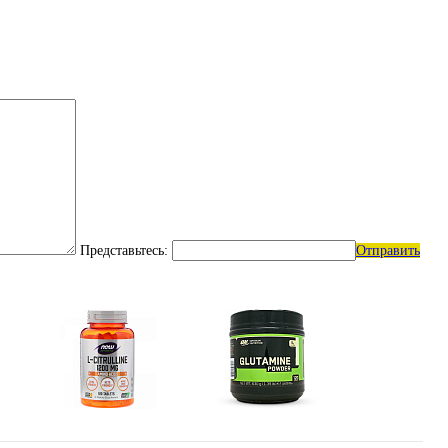
Представьтесь:
Отправить
e)
Цитрулин (l-citrulline)
Глутамин