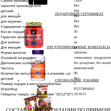
Страна производства
США
гарантия производителя
Нет
детский
Нет
ПОДАРОЧНЫЙ СЕРТИФИКАТ
для женщин
Нет
для муужчин
Нет
Содержание лактозы
Нет
Кол-во порций
30
Гарантия производителя
да
Для мужчин
да
Для женщин
да
ПРЕДТРЕНИРОВОЧНЫЕ КОМПЛЕКСЫ
Форма выпуска
таблетки
Основной ингредиент
глюкозамин, хондроити
Диетические особенности
без аспартама, без маль
Чистота
комплексный
Количество капсул/таблеток в упаковке, шт.
90
детский
Нет
СПЕЦИАЛЬНЫЕ ДОБАВКИ
Размер порции в капсулах/таблетках
3
ШтрихКод
852574004041
Габариты товара, см (в упаковке "32/12*10")
10/10/15
СОСТАВ И РЕКОМЕНДАЦИИ ПО ПРИМЕН