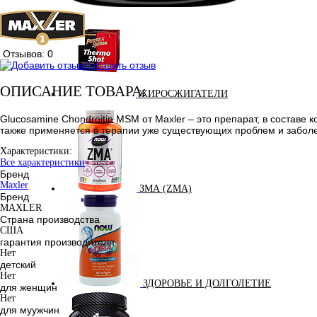
Отзывов: 0
Добавить отзыв
ОПИСАНИЕ ТОВАРА:
ЖИРОСЖИГАТЕЛИ
Glucosamine Chondroitin MSM от Maxler – это препарат, в составе
также применяется в терапии уже существующих проблем и забол
Характеристики:
Все характеристики
Бренд
Maxler
ЗМА (ZMA)
Бренд
MAXLER
Страна производства
США
гарантия производителя
Нет
детский
Нет
ЗДОРОВЬЕ И ДОЛГОЛЕТИЕ
для женщин
Нет
для муужчин