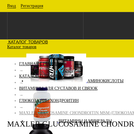
Вход
Регистрация
КАТАЛОГ ТОВАРОВ
Каталог товаров
ГЛАВНАЯ СТРАНИЦА
→
КАТАЛОГ ТОВАРОВ
АМИНОКИСЛОТЫ
→
ВИТАМИНЫ ДЛЯ СУСТАВОВ И СВЯЗОК
→
ГЛЮКОЗАМИН ХОНДРОИТИН
→
MAXLER GLUCOSAMINE CHONDROITIN MSM (ГЛЮКОЗАМ
ВИТАМИНЫ И МИНЕРАЛЫ
MAXLER GLUCOSAMINE CHONDRO