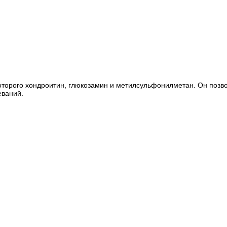
 которого хондроитин, глюкозамин и метилсульфонилметан. Он позво
еваний.