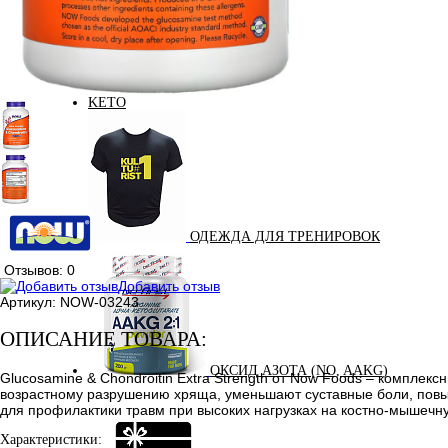
КРЕАТИН
KETO
ОДЕЖДА ДЛЯ ТРЕНИРОВОК
Отзывов: 0
Добавить отзыв
Артикул:
NOW-03243
ОПИСАНИЕ ТОВАРА:
ОКСИД АЗОТА (NO, AAKG)
Glucosamine & Chondroitin Extra Strength от Now Foods – компле
возрастному разрушению хряща, уменьшают суставные боли, повыш
для профилактики травм при высоких нагрузках на костно-мышечн
Характеристики: