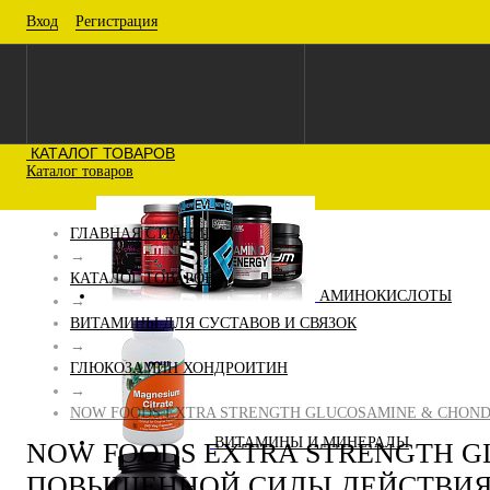
Вход
Регистрация
КАТАЛОГ ТОВАРОВ
Каталог товаров
ГЛАВНАЯ СТРАНИЦА
→
КАТАЛОГ ТОВАРОВ
АМИНОКИСЛОТЫ
→
ВИТАМИНЫ ДЛЯ СУСТАВОВ И СВЯЗОК
→
ГЛЮКОЗАМИН ХОНДРОИТИН
→
NOW FOODS EXTRA STRENGTH GLUCOSAMINE & CHOND
ВИТАМИНЫ И МИНЕРАЛЫ
NOW FOODS EXTRA STRENGTH G
ПОВЫШЕННОЙ СИЛЫ ДЕЙСТВИЯ)