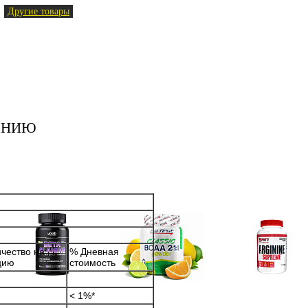
Другие товары
ЕНИЮ
чество на
% Дневная
цию
стоимость
Аминокислоты
Bcaa
Аргинин (l-arginin
отдельные
< 1%*