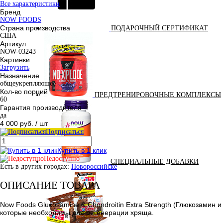
Все характеристики
Бренд
NOW FOODS
Страна производства
ПОДАРОЧНЫЙ СЕРТИФИКАТ
США
Артикул
NOW-03243
Картинки
Загрузить
Назначение
общеукрепляющее
Кол-во порций
ПРЕДТРЕНИРОВОЧНЫЕ КОМПЛЕКСЫ
60
Гарантия производителя
да
4 000 руб.
/ шт
Подписаться
Купить в 1 клик
Недоступно
СПЕЦИАЛЬНЫЕ ДОБАВКИ
Есть в других городах:
Новороссийске
ОПИСАНИЕ ТОВАРА
Now Foods Glucosamine & Chondroitin Extra Strength (Глюкозамин
которые необходимы для регенерации хряща.