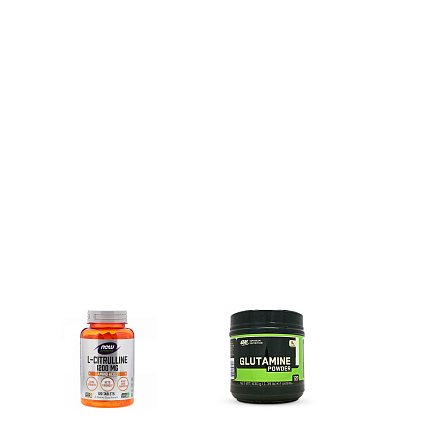
e)
Цитрулин (l-citrulline)
Глутамин