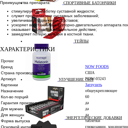
Преимущества препарата:
СПОРТИВНЫЕ БАТОНЧИКИ
стимулирует выработку суставной жидкости;
служит профилактике суставных заболеваний;
увеличивает подвижность суставов;
ускоряет восстановление опорно-двигательного аппарата по
оказывает противовоспалительное действие;
замедляет потерю кальция в костной ткани.
ТЕЙПЫ
ХАРАКТЕРИСТИКИ
Прочие
Бренд
NOW FOODS
Страна производства
США
Артикул
NOW-03243
УЛУЧШЕНИЕ СНА
Картинки
Загрузить
Назначение
общеукрепляющее
Кол-во порций
60
Гарантия производителя
да
Для мужчин
да
Для женщин
да
ЭНЕРГЕТИЧЕСКИЕ ДОБАВКИ
Форма выпуска
таблетки
Основной ингредиент
глюкозамин, хондроити