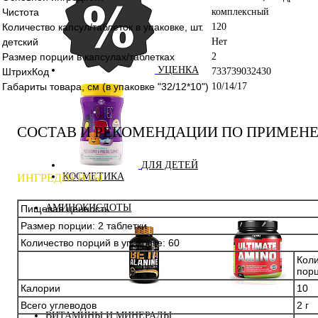
Чистота
комплексный
Количество капсул/таблеток в упаковке, шт.
120
детский
Нет
Размер порции в капсулах/таблетках
2
УЦЕНКА
ШтрихКод
733739032430
Габариты товара, см (в упаковке "32/12*10")
10/14/17
СОСТАВ И РЕКОМЕНДАЦИИ ПО ПРИМЕН
ДЛЯ ДЕТЕЙ
КОСМЕТИКА
ИНГРЕДИЕНТЫ
АМИНОКИСЛОТЫ
Пищевая ценность
Размер порции: 2 таблетки
Количество порций в упаковке: 60
Коли
пор
Калории
10
Аминокислоты
Бета-аланин
комплексные
Всего углеводов
2 г
ВИТАМИНЫ И МИНЕРАЛЫ