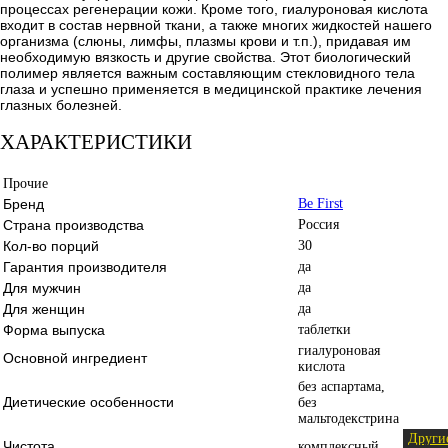
процессах регенерации кожи. Кроме того, гиалуроновая кислота
входит в состав нервной ткани, а также многих жидкостей нашего
организма (слюны, лимфы, плазмы крови и т.п.), придавая им
необходимую вязкость и другие свойства. Этот биологический
полимер является важным составляющим стекловидного тела
глаза и успешно применяется в медицинской практике лечения
глазных болезней.
ХАРАКТЕРИСТИКИ
Прочие
Бренд
Be First
Страна производства
Россия
Кол-во порций
30
Гарантия производителя
да
Для мужчин
да
Для женщин
да
Форма выпуска
таблетки
гиалуроновая
Основной ингредиент
кислота
без аспартама,
Диетические особенности
без
мальтодекстрина
Други
Чистота
комплексный