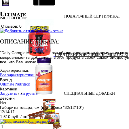
ПОДАРОЧНЫЙ СЕРТИФИКАТ
Отзывов: 0
Добавить отзыв
ОПИСАНИЕ ТОВАРА:
"Daily Complete Formula — это сбалансированная формула из ви
ПРЕДТРЕНИРОВОЧНЫЕ КОМПЛЕКСЫ
микроэлементы добавлены в этот продукт в своей самой биодоступн
все, что Вам нужно."
Характеристики:
Все характеристики
Бренд
Ultimate Nutrition
Картинки
Загрузить
/
Загрузить
СПЕЦИАЛЬНЫЕ ДОБАВКИ
детский
Нет
Габариты товара, см (в упаковке "32/12*10")
12/14/17
1 510 руб.
/ шт
Подписаться