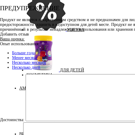
ПРЕДУПРЕЖДЕНИЕ
Продукт не является лекарственным средством и не предназначен для л
предосторожности: хранить в недоступном для детей месте. Продукт не 
причинённый в результате ненадлежащего использования или хранения 
УЦЕНКА
Добавить отзыв
Ваша оценка:
Опыт использования:
Больше года
Менее месяца
Несколько месяцев
Несколько дней
ДЛЯ ДЕТЕЙ
КОСМЕТИКА
АМИНОКИСЛОТЫ
Достоинства:
Аминокислоты
Бета-аланин
комплексные
ВИТАМИНЫ И МИНЕРАЛЫ