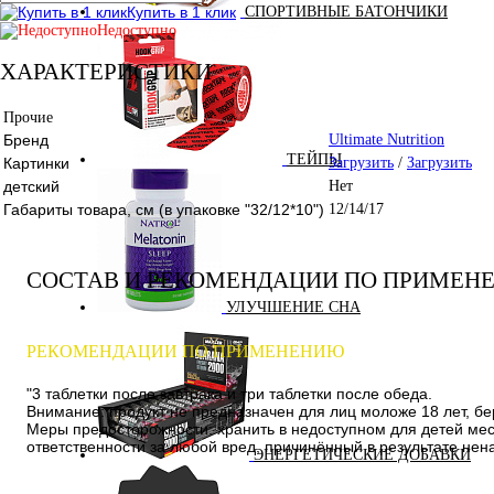
Купить в 1 клик
СПОРТИВНЫЕ БАТОНЧИКИ
Недоступно
ХАРАКТЕРИСТИКИ
Прочие
Бренд
Ultimate Nutrition
ТЕЙПЫ
Картинки
Загрузить
/
Загрузить
детский
Нет
Габариты товара, см (в упаковке "32/12*10")
12/14/17
СОСТАВ И РЕКОМЕНДАЦИИ ПО ПРИМЕН
УЛУЧШЕНИЕ СНА
РЕКОМЕНДАЦИИ ПО ПРИМЕНЕНИЮ
"3 таблетки после завтрака и три таблетки после обеда.
Внимание: продукт не предназначен для лиц моложе 18 лет, б
Меры предосторожности: хранить в недоступном для детей мес
ответственности за любой вред, причинённый в результате нен
ЭНЕРГЕТИЧЕСКИЕ ДОБАВКИ