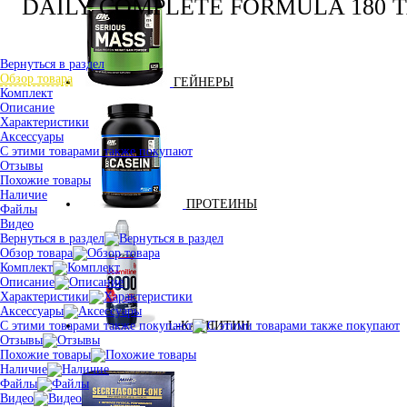
DAILY COMPLETE FORMULA 180 Т
Вернуться в раздел
Обзор товара
ГЕЙНЕРЫ
Комплект
Описание
Характеристики
Аксессуары
С этими товарами также покупают
Отзывы
Похожие товары
Наличие
ПРОТЕИНЫ
Файлы
Видео
Вернуться в раздел
Обзор товара
Комплект
Описание
Характеристики
Аксессуары
С этими товарами также покупают
L-КАРНИТИН
Отзывы
Похожие товары
Наличие
Файлы
Видео