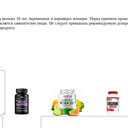
иц моложе 18 лет, беременных и кормящих женщин. Перед приемом проко
является заменителем пищи. Не следует превышать рекомендуемую дозиро
продукта.
Аминокислоты
Bcaa
Аргинин (l-arginin
отдельные