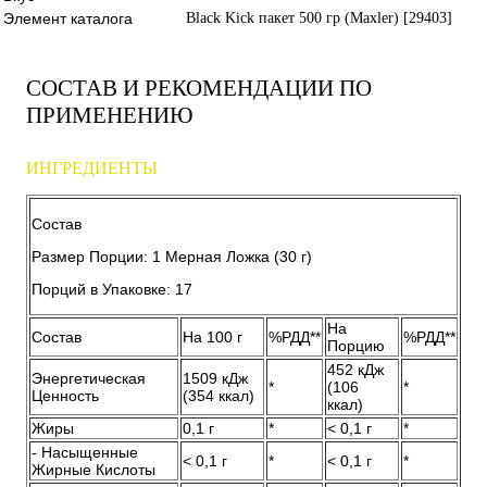
Элемент каталога
Black Kick пакет 500 гр (Maxler) [29403]
СОСТАВ И РЕКОМЕНДАЦИИ ПО
ПРИМЕНЕНИЮ
ИНГРЕДИЕНТЫ
Состав
Размер Порции: 1 Мерная Ложка (30 г)
Порций в Упаковке: 17
На
Состав
На 100 г
%РДД**
%РДД**
Порцию
452 кДж
Энергетическая
1509 кДж
*
(106
*
Ценность
(354 ккал)
ккал)
Жиры
0,1 г
*
< 0,1 г
*
- Насыщенные
< 0,1 г
*
< 0,1 г
*
Жирные Кислоты