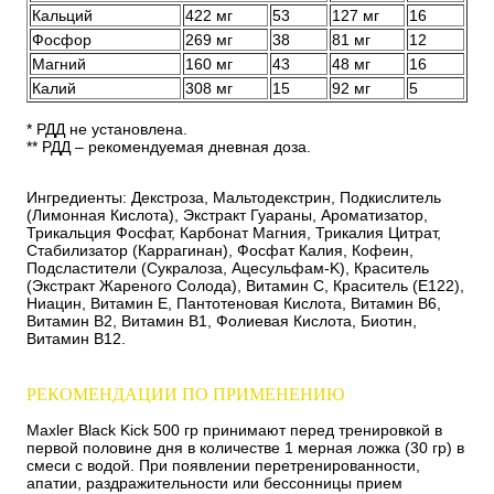
Кальций
422 мг
53
127 мг
16
Фосфор
269 мг
38
81 мг
12
Магний
160 мг
43
48 мг
16
Калий
308 мг
15
92 мг
5
* РДД не установлена.
** РДД – рекомендуемая дневная доза.
Ингредиенты: Декстроза, Мальтодекстрин, Подкислитель
(Лимонная Кислота), Экстракт Гуараны, Ароматизатор,
Трикальция Фосфат, Карбонат Магния, Трикалия Цитрат,
Стабилизатор (Каррагинан), Фосфат Калия, Кофеин,
Подсластители (Сукралоза, Ацесульфам-K), Краситель
(Экстракт Жареного Солода), Витамин С, Краситель (Е122),
Ниацин, Витамин Е, Пантотеновая Кислота, Витамин B6,
Витамин B2, Витамин B1, Фолиевая Кислота, Биотин,
Витамин B12.
РЕКОМЕНДАЦИИ ПО ПРИМЕНЕНИЮ
Maxler Black Kick 500 гр принимают перед тренировкой в
первой половине дня в количестве 1 мерная ложка (30 гр) в
смеси с водой. При появлении перетренированности,
апатии, раздражительности или бессонницы прием