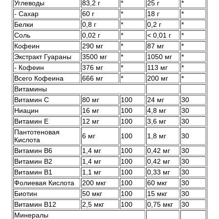
Углеводы
83,2 г
*
25 г
*
- Сахар
60 г
*
18 г
*
Белки
0,8 г
*
0,2 г
*
Соль
0,02 г
*
< 0,01 г
*
Кофеин
290 мг
*
87 мг
*
Экстракт Гуараны
3500 мг
*
1050 мг
*
- Кофеин
376 мг
*
113 мг
*
Всего Кофеина
666 мг
*
200 мг
*
Витамины
Витамин С
80 мг
100
24 мг
30
Ниацин
16 мг
100
4,8 мг
30
Витамин Е
12 мг
100
3,6 мг
30
Пантотеновая
6 мг
100
1,8 мг
30
Кислота
Витамин В6
1,4 мг
100
0,42 мг
30
Витамин В2
1,4 мг
100
0,42 мг
30
Витамин В1
1,1 мг
100
0,33 мг
30
Фолиевая Кислота
200 мкг
100
60 мкг
30
Биотин
50 мкг
100
15 мкг
30
Витамин В12
2,5 мкг
100
0,75 мкг
30
Минералы