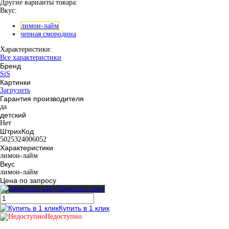
Другие варианты товара:
Вкус:
лимон-лайм
черная смородина
Характеристики:
Все характеристики
Бренд
SiS
Картинки
Загрузить
Гарантия производителя
да
детский
Нет
ШтрихКод
5025324006052
Характеристики
лимон-лайм
Вкус
лимон-лайм
Цена по запросу
Запросить цену
Купить в 1 клик
Недоступно