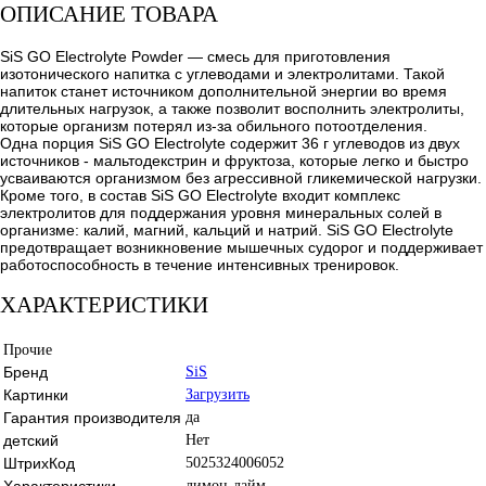
ОПИСАНИЕ ТОВАРА
SiS GO Electrolyte Powder — смесь для приготовления
изотонического напитка с углеводами и электролитами. Такой
напиток станет источником дополнительной энергии во время
длительных нагрузок, а также позволит восполнить электролиты,
которые организм потерял из-за обильного потоотделения.
Одна порция SiS GO Electrolyte содержит 36 г углеводов из двух
источников - мальтодекстрин и фруктоза, которые легко и быстро
усваиваются организмом без агрессивной гликемической нагрузки.
Кроме того, в состав SiS GO Electrolyte входит комплекс
электролитов для поддержания уровня минеральных солей в
организме: калий, магний, кальций и натрий. SiS GO Electrolyte
предотвращает возникновение мышечных судорог и поддерживает
работоспособность в течение интенсивных тренировок.
ХАРАКТЕРИСТИКИ
Прочие
Бренд
SiS
Картинки
Загрузить
Гарантия производителя
да
детский
Нет
ШтрихКод
5025324006052
Характеристики
лимон-лайм