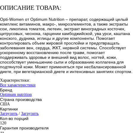
ОПИСАНИЕ ТОВАРА:
Opti-Women от Optimum Nutrition – препарат, содержащий целый
комплекс витаминов, макро-, микроэлементов, а также экстракты
сои, ликопина томатов, лютеин, экстракт виноградных косточек,
цитрусовых, чеснока, гарцинии камбоджийской, ува урси, каштана
конского, дудника, иглицы и другие компоненты. Помогает
контролировать объем жировой прослойки и предотвращать
заболевания вен, сердца, ЖКТ, нервной системы. Способствует
ускоренному восстановлению после травм, помогает
поддерживать здоровье и внешний вид волос, ногтей, кожи,
способствует уменьшению сыпи и образованию коллагена для
подтянутой кожи. Может применяться при несбалансированной
диете, при вегетарианской диете и интенсивных занятиях спортом.
Характеристики:
Все характеристики
Бренд
Optimum nutrition
Страна производства
США
Картинки
Загрузить
/
Загрузить
Кол-во порций
120
Гарантия производителя
да