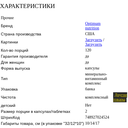
ХАРАКТЕРИСТИКИ
Прочие
Optimum
Бренд
nutrition
Страна производства
США
Загрузить
/
Картинки
Загрузить
Кол-во порций
120
Гарантия производителя
да
Для женщин
да
Форма выпуска
капсулы
минерально-
Тип
витаминный
комплекс
Упаковка
банка
Другие
Чистота
комплексный
товары
детский
Нет
Размер порции в капсулах/таблетках
2
ШтрихКод
748927024524
Габариты товара, см (в упаковке "32/12*10")
10/14/17