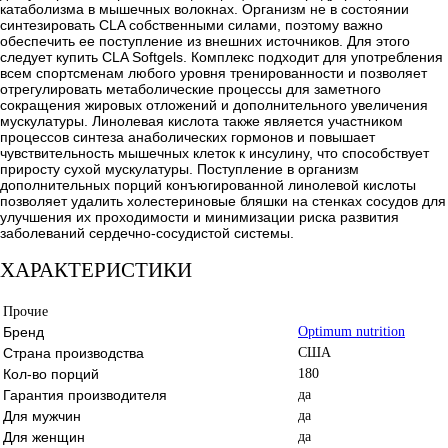
катаболизма в мышечных волокнах. Организм не в состоянии
синтезировать CLA собственными силами, поэтому важно
обеспечить ее поступление из внешних источников. Для этого
следует купить CLA Softgels. Комплекс подходит для употребления
всем спортсменам любого уровня тренированности и позволяет
отрегулировать метаболические процессы для заметного
сокращения жировых отложений и дополнительного увеличения
мускулатуры. Линолевая кислота также является участником
процессов синтеза анаболических гормонов и повышает
чувствительность мышечных клеток к инсулину, что способствует
приросту сухой мускулатуры. Поступление в организм
дополнительных порций конъюгированной линолевой кислоты
позволяет удалить холестериновые бляшки на стенках сосудов для
улучшения их проходимости и минимизации риска развития
заболеваний сердечно-сосудистой системы.
ХАРАКТЕРИСТИКИ
Прочие
Бренд
Optimum nutrition
Страна производства
США
Кол-во порций
180
Гарантия производителя
да
Для мужчин
да
Для женщин
да