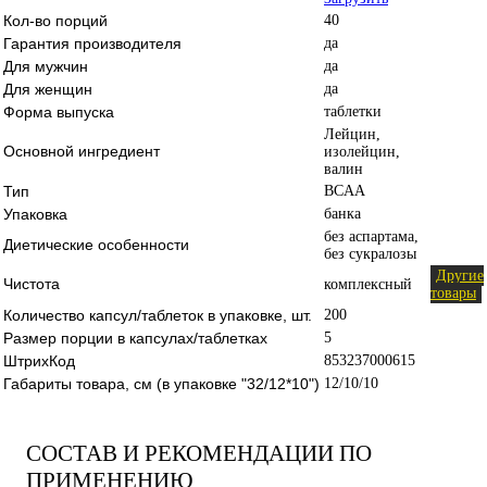
Кол-во порций
40
Гарантия производителя
да
Для мужчин
да
Для женщин
да
Форма выпуска
таблетки
Лейцин,
Основной ингредиент
изолейцин,
валин
Тип
BCAA
Упаковка
банка
без аспартама,
Диетические особенности
без сукралозы
Другие
Чистота
комплексный
товары
Количество капсул/таблеток в упаковке, шт.
200
Размер порции в капсулах/таблетках
5
ШтрихКод
853237000615
Габариты товара, см (в упаковке "32/12*10")
12/10/10
СОСТАВ И РЕКОМЕНДАЦИИ ПО
ПРИМЕНЕНИЮ