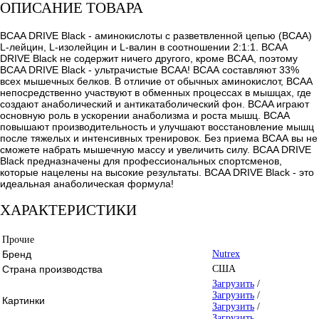
ОПИСАНИЕ ТОВАРА
BCAA DRIVE Black - аминокислоты с разветвленной цепью (BCAA)
L-лейцин, L-изолейцин и L-валин в соотношении 2:1:1. BCAA
DRIVE Black не содержит ничего другого, кроме ВСАА, поэтому
BCAA DRIVE Black - ультрачистые BCAA! ВСАА составляют 33%
всех мышечных белков. В отличие от обычных аминокислот, BCAA
непосредственно участвуют в обменных процессах в мышцах, где
создают анаболический и антикатаболический фон. BCAA играют
основную роль в ускорении анаболизма и роста мышц. ВСАА
повышают производительность и улучшают восстановление мышц
после тяжелых и интенсивных тренировок. Без приема ВСАА вы не
сможете набрать мышечную массу и увеличить силу. BCAA DRIVE
Black предназначены для профессиональных спортсменов,
которые нацелены на высокие результаты. BCAA DRIVE Black - это
идеальная анаболическая формула!
ХАРАКТЕРИСТИКИ
Прочие
Бренд
Nutrex
Страна производства
США
Загрузить
/
Загрузить
/
Картинки
Загрузить
/
Загрузить