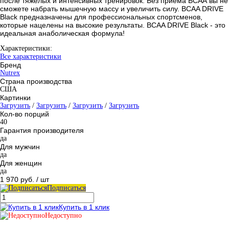
после тяжелых и интенсивных тренировок. Без приема ВСАА вы не
сможете набрать мышечную массу и увеличить силу. BCAA DRIVE
Black предназначены для профессиональных спортсменов,
которые нацелены на высокие результаты. BCAA DRIVE Black - это
идеальная анаболическая формула!
Характеристики:
Все характеристики
Бренд
Nutrex
Страна производства
США
Картинки
Загрузить
/
Загрузить
/
Загрузить
/
Загрузить
Кол-во порций
40
Гарантия производителя
да
Для мужчин
да
Для женщин
да
1 970 руб.
/ шт
Подписаться
Купить в 1 клик
Недоступно