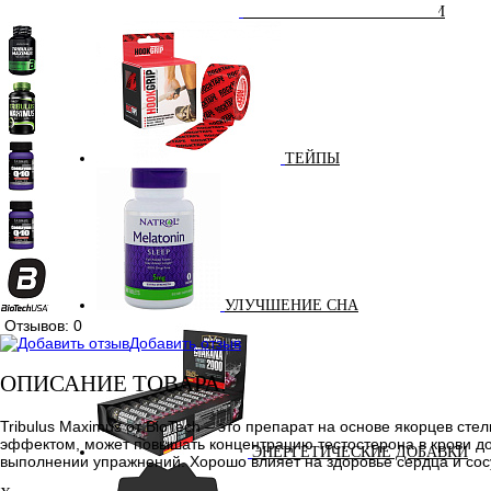
СПОРТИВНЫЕ БАТОНЧИКИ
ТЕЙПЫ
УЛУЧШЕНИЕ СНА
Отзывов: 0
Добавить отзыв
ОПИСАНИЕ ТОВАРА:
Tribulus Maximus от BioTech – это препарат на основе якорцев с
эффектом, может повышать концентрацию тестостерона в крови до
ЭНЕРГЕТИЧЕСКИЕ ДОБАВКИ
выполнении упражнений. Хорошо влияет на здоровье сердца и сос