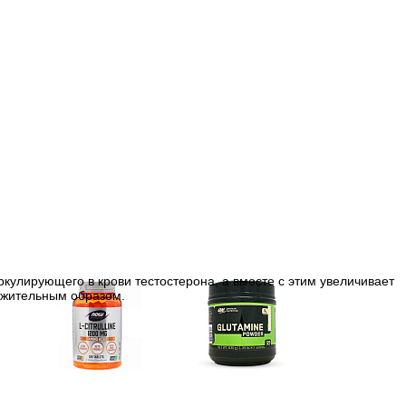
иркулирующего в крови тестостерона, а вместе с этим увеличивает
ожительным образом.
e)
Цитрулин (l-citrulline)
Глутамин