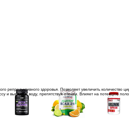
ского репродуктивного здоровья. Позволяет увеличить количество ц
су и выводить воду, препятствуя отекам. Влияет на потенцию пол
Аминокислоты
Bcaa
Аргинин (l-arginin
отдельные