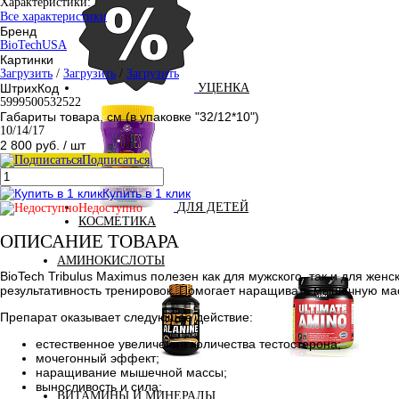
Характеристики:
Все характеристики
Бренд
BioTechUSA
Картинки
Загрузить
/
Загрузить
/
Загрузить
ШтрихКод
УЦЕНКА
5999500532522
Габариты товара, см (в упаковке "32/12*10")
10/14/17
2 800 руб.
/ шт
Подписаться
Купить в 1 клик
ДЛЯ ДЕТЕЙ
Недоступно
КОСМЕТИКА
ОПИСАНИЕ ТОВАРА
АМИНОКИСЛОТЫ
BioTech Tribulus Maximus полезен как для мужского, так и для жен
результативность тренировок. Помогает наращивать мышечную мас
Препарат оказывает следующее действие:
естественное увеличение количества тестостерона;
мочегонный эффект;
Аминокислоты
наращивание мышечной массы;
Бета-аланин
комплексные
выносливость и сила;
ВИТАМИНЫ И МИНЕРАЛЫ