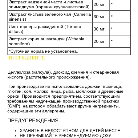
Экстракт надземной части и листьев
20 мг
*
эпимедиума (горянки крупноцветковой)
Экстракт листьев зеленого чая (Camellia
30 мг
*
sinensis)
Лист тернеры раскидистой (Turnera
30 мг
*
diffusa)
Экстракт корня ашвагандхи (Withania
20 мг
*
somnifera)
*Суточная норма не установлена.
ИНГРЕДИЕНТЫ
Целлюлоза (капсула), диоксид кремния и стеариновая
кислота (растительного происхождения).
При производстве не использовались дрожжи, пшеница,
глютен, соя, молоко, яйца, рыба, моллюски и древесные
орехи. Производится предприятием, соответствующим
требованиям надлежащей производственной практики
(GMP), на котором обрабатывают другие ингредиенты,
содержащие эти аллергены.
ПРЕДУПРЕЖДЕНИЯ
ХРАНИТЬ В НЕДОСТУПНОМ ДЛЯ ДЕТЕЙ МЕСТЕ
НЕ ПРЕВЫШАЙТЕ РЕКОМЕНДУЕМУЮ ДОЗУ