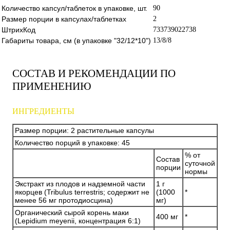
Количество капсул/таблеток в упаковке, шт.
90
Размер порции в капсулах/таблетках
2
ШтрихКод
733739022738
Габариты товара, см (в упаковке "32/12*10")
13/8/8
СОСТАВ И РЕКОМЕНДАЦИИ ПО
ПРИМЕНЕНИЮ
ИНГРЕДИЕНТЫ
Размер порции: 2 растительные капсулы
Количество порций в упаковке: 45
% от
Состав
суточной
порции
нормы
Экстракт из плодов и надземной части
1 г
якорцев (Tribulus terrestris; содержит не
(1000
*
менее 56 мг протодиосцина)
мг)
Органический сырой корень маки
400 мг
*
(Lepidium meyenii, концентрация 6:1)