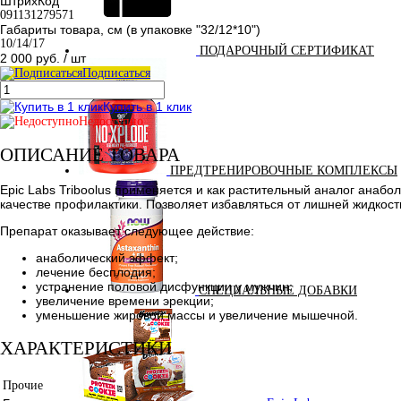
ШтрихКод
091131279571
Габариты товара, см (в упаковке "32/12*10")
10/14/17
ПОДАРОЧНЫЙ СЕРТИФИКАТ
2 000 руб.
/ шт
Подписаться
Купить в 1 клик
Недоступно
ОПИСАНИЕ ТОВАРА
ПРЕДТРЕНИРОВОЧНЫЕ КОМПЛЕКСЫ
Epic Labs Triboolus применяется и как растительный аналог анабо
качестве профилактики. Позволяет избавляться от лишней жидкост
Препарат оказывает следующее действие:
анаболический эффект;
лечение бесплодия;
устранение половой дисфункции у мужчин;
СПЕЦИАЛЬНЫЕ ДОБАВКИ
увеличение времени эрекции;
уменьшение жировой массы и увеличение мышечной.
ХАРАКТЕРИСТИКИ
Прочие