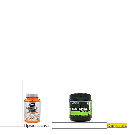
Представьтесь:
Отправить
e)
Цитрулин (l-citrulline)
Глутамин