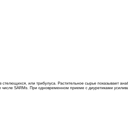
рцев стелющихся, или трибулуса. Растительное сырье показывает ан
ом числе SARMs. При одновременном приеме с диуретиками усилива