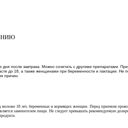
ЕНИЮ
ине дня после завтрака. Можно сочетать с другими препаратами. П
асте до 18, а также женщинами при беременности и лактации. Не 
ия причин.
иц моложе 18 лет, беременных и кормящих женщин. Перед приемом проко
является заменителем пищи. Не следует превышать рекомендуемую дозиро
продукта.