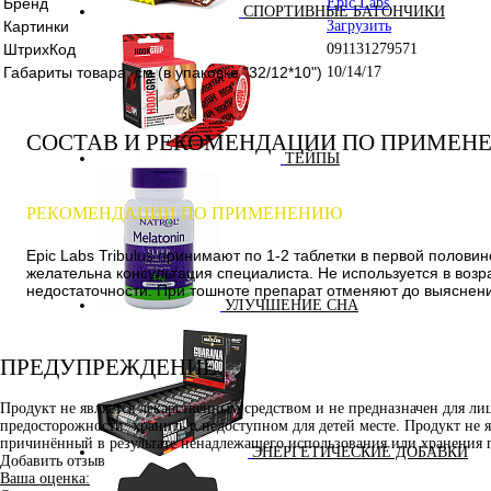
Бренд
Epic Labs
СПОРТИВНЫЕ БАТОНЧИКИ
Картинки
Загрузить
ШтрихКод
091131279571
Габариты товара, см (в упаковке "32/12*10")
10/14/17
СОСТАВ И РЕКОМЕНДАЦИИ ПО ПРИМЕН
ТЕЙПЫ
РЕКОМЕНДАЦИИ ПО ПРИМЕНЕНИЮ
Epic Labs Tribulus принимают по 1-2 таблетки в первой полов
желательна консультация специалиста. Не используется в возр
недостаточности. При тошноте препарат отменяют до выяснен
УЛУЧШЕНИЕ СНА
ПРЕДУПРЕЖДЕНИЕ
Продукт не является лекарственным средством и не предназначен для л
предосторожности: хранить в недоступном для детей месте. Продукт не 
причинённый в результате ненадлежащего использования или хранения 
ЭНЕРГЕТИЧЕСКИЕ ДОБАВКИ
Добавить отзыв
Ваша оценка: