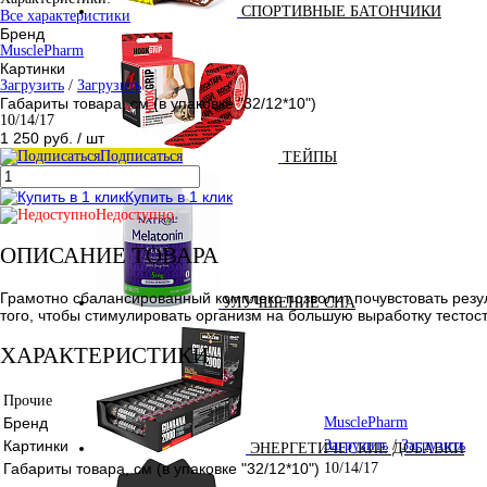
СПОРТИВНЫЕ БАТОНЧИКИ
Все характеристики
Бренд
MusclePharm
Картинки
Загрузить
/
Загрузить
Габариты товара, см (в упаковке "32/12*10")
10/14/17
1 250 руб.
/ шт
Подписаться
ТЕЙПЫ
Купить в 1 клик
Недоступно
ОПИСАНИЕ ТОВАРА
Грамотно сбалансированный комплекс позволит почувстовать резу
УЛУЧШЕНИЕ СНА
того, чтобы стимулировать организм на большую выработку тесто
ХАРАКТЕРИСТИКИ
Прочие
Бренд
MusclePharm
Картинки
Загрузить
/
Загрузить
ЭНЕРГЕТИЧЕСКИЕ ДОБАВКИ
Габариты товара, см (в упаковке "32/12*10")
10/14/17