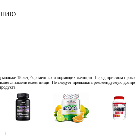
ЕНИЮ
иц моложе 18 лет, беременных и кормящих женщин. Перед приемом проко
является заменителем пищи. Не следует превышать рекомендуемую дозиро
продукта.
Аминокислоты
Bcaa
Аргинин (l-arginin
отдельные