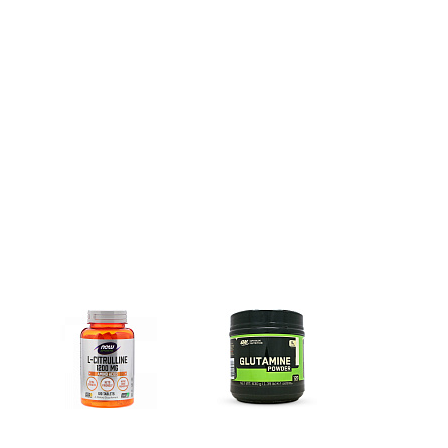
e)
Цитрулин (l-citrulline)
Глутамин