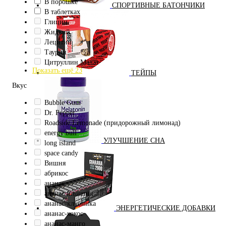
В порошке
СПОРТИВНЫЕ БАТОНЧИКИ
В таблетках
Глицин
Жидкий
Лецитин
Таурин
Цитруллин Малат
Показать ещё 23
ТЕЙПЫ
Вкус
Bubble Gum
Dr. Pepper
Roadside Lemonade (придорожный лимонад)
energy bull
УЛУЧШЕНИЕ СНА
long island
space candy
Вишня
абрикос
ананас
ананас и вишня
ананас-клубника
ЭНЕРГЕТИЧЕСКИЕ ДОБАВКИ
ананас-кокос
ананас-манго