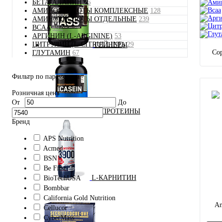
БЕТА-АЛАНИН
26
АМИНОКИСЛОТЫ КОМПЛЕКСНЫЕ
128
АМИНОКИСЛОТЫ ОТДЕЛЬНЫЕ
239
BCAA
192
АРГИНИН (L-ARGININE)
53
ЦИТРУЛИН (L-CITRULLINE)
29
ГЕЙНЕРЫ
Сор
ГЛУТАМИН
67
Фильтр по параметрам
Розничная цена
От
До
ПРОТЕИНЫ
Бренд
APS Nutrition
Acmed
BSN
Be First
L-КАРНИТИН
BioTechUSA
Bombbar
California Gold Nutrition
Am
Cellucor
CyberMass