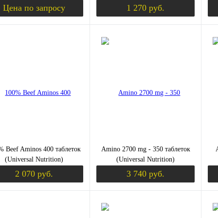
Цена по запросу
1 270 руб.
ЫШЕНИЕ ТЕСТОСТЕРОНА)
Запросить цену
Уведомить о пост
ить в 1 клик
Сравнение
Купить в 1 клик
К сравнению
Ку
збранное
Недоступно
В избранное
Недоступно
В 
% Beef Aminos 400 таблеток
Amino 2700 mg - 350 таблеток
К (ХОНДРОПРОТЕКТОРЫ)
(Universal Nutrition)
(Universal Nutrition)
2 070 руб.
3 740 руб.
Уведомить о поступлении
Уведомить о пост