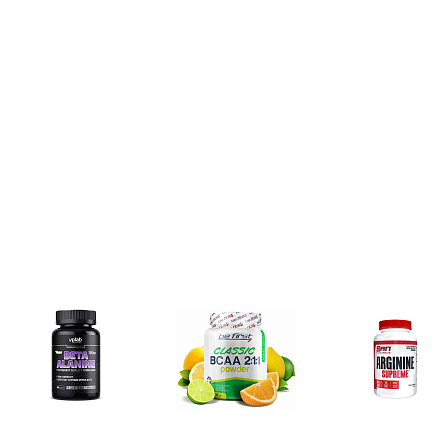
Аминокислоты
Bcaa
Аргинин (l-arginin
отдельные