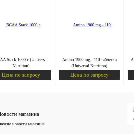
ить в 1 клик
К сравнению
Купить в 1 клик
К сравнению
Ку
збранное
Недоступно
В избранное
Недоступно
В 
AA Stack 1000 г (Universal
Amino 1900 mg - 110 таблетки
A
Nutrition)
(Universal Nutrition)
Цена по запросу
Цена по запросу
Запросить цену
Запросить цену
ить в 1 клик
К сравнению
Купить в 1 клик
К сравнению
Ку
овости магазина
збранное
Недоступно
В избранное
Недоступно
В 
вежие новости магазина