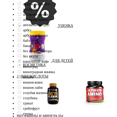
ананас-маракуйя
апельсин
апельсин-ананас
апельсин-манго
апельсин-цитрус
УЦЕНКА
арбуз
арбуз-клубника
бабл-гам
банан
без ароматизатора
без вкуса
ДЛЯ ДЕТЕЙ
ванильный кофе
КОСМЕТИКА
виноград
виноградная жвачка
АМИНОКИСЛОТЫ
вишня
вишня-кокос
вишня-лайм
голубая малина
голубика
гранат
Аминокислоты
грейпфрут
Бета-аланин
комплексные
груша
ВИТАМИНЫ И МИНЕРАЛЫ