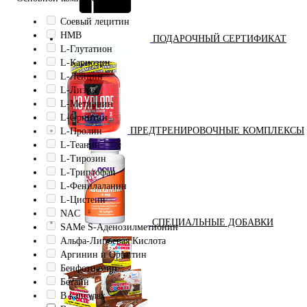
Cоевый лецитин
HMB
ПОДАРОЧНЫЙ СЕРТИФИКАТ
L-Глутатион
L-Карнозин
L-Лейцин
L-Лизин
L-Метионин
L-Орнитин
ПРЕДТРЕНИРОВОЧНЫЕ КОМПЛЕКСЫ
L-Пролин
L-Теанин
L-Тирозин
L-Триптофан
L-Фенилаланин
L-Цистеин
NAC
СПЕЦИАЛЬНЫЕ ДОБАВКИ
SAMe S-Аденозилметионин
Альфа-Липоевая Кислота
Аргинин и Орнитин
Бенфотиамин
Бетаин
В капсулах