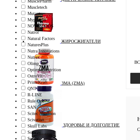
MusclePharm
Muscletech
Куп
Mutant
В и
Myprotein
NOW FOODS
Natrol
Natural Factors
ЖИРОСЖИГАТЕЛИ
NaturesPlus
Nutra Innovations
Nutrex
BC
Olimp
Optimum nutrition
OstroVit
PrimeKraft
ЗМА (ZMA)
QNT
R-LINE
Rule One
SAN
Scitec Nutrition
Куп
Н
Scivation
В и
ЗДОРОВЬЕ И ДОЛГОЛЕТИЕ
Skull Labs
С
Solaray
Solgar