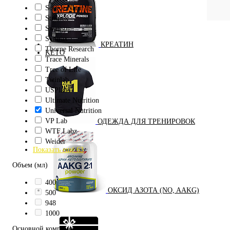
Source Naturals
Strimex
Swanson
Syntrax
КРЕАТИН
Thorne Research
KETO
Trace Minerals
Tree of Life
Twinlab
USPlabs
Ultimate Nutrition
Universal Nutrition
VP Lab
ОДЕЖДА ДЛЯ ТРЕНИРОВОК
WTF Labz
Weider
Показать ещё 63
Объем (мл)
400
ОКСИД АЗОТА (NO, AAKG)
500
948
1000
Основной компонент