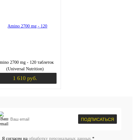
пить в 1 клик
К сравнению
Купить в 1 клик
К сравнению
избранное
Недоступно
В избранное
Недоступно
mino 2700 mg - 120 таблеток
(Universal Nutrition)
1 610 руб.
Уведомить о поступлении
пить в 1 клик
К сравнению
ПОДПИСАТЬСЯ
избранное
Недоступно
Я согласен на
обработку персональных данных.
*