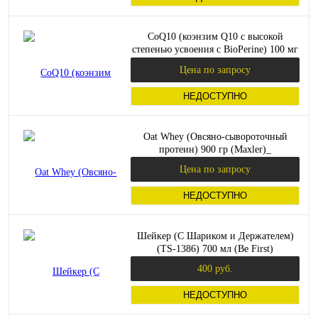
CoQ10 (коэнзим Q10 с высокой
степенью усвоения с BioPerine) 100 мг
60 вег капсул (Doctor`s Best)
Цена по запросу
НЕДОСТУПНО
Oat Whey (Овсяно-сывороточный
протеин) 900 гр (Maxler)_
Цена по запросу
НЕДОСТУПНО
Шейкер (С Шариком и Держателем)
(TS-1386) 700 мл (Be First)
400 руб.
НЕДОСТУПНО