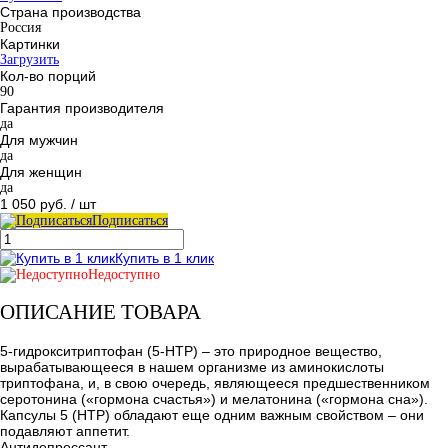
Страна производства
Россия
Картинки
Загрузить
Кол-во порций
90
Гарантия производителя
да
Для мужчин
да
Для женщин
да
1 050 руб.
/ шт
Подписаться
Купить в 1 клик
Недоступно
ОПИСАНИЕ ТОВАРА
5-гидрокситриптофан (5-HTP) – это природное вещество,
вырабатывающееся в нашем организме из аминокислоты
триптофана, и, в свою очередь, являющееся предшественником
серотонина («гормона счастья») и мелатонина («гормона сна»).
Капсулы 5 (HTP) обладают еще одним важным свойством – они
подавляют аппетит.
Антидепрессант