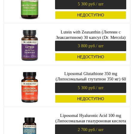
5 300 руб.
/ шт
НЕДОСТУПНО
Lutein with Zeaxanthin (Лютеин с
Зеаксантином) 30 капсул (Dr. Mercola)
3 800 руб.
/ шт
НЕДОСТУПНО
Liposomal Glutathione 350 mg
(Липосомальный глутатион 350 мг) 60
капсул (Dr. Mercola)
5 300 руб.
/ шт
НЕДОСТУПНО
Liposomal Hyaluronic Acid 100 mg
(Липосомальная гиалуроновая кислота
100 мг) 30 капсул (Dr. Mercola)
2 700 руб.
/ шт