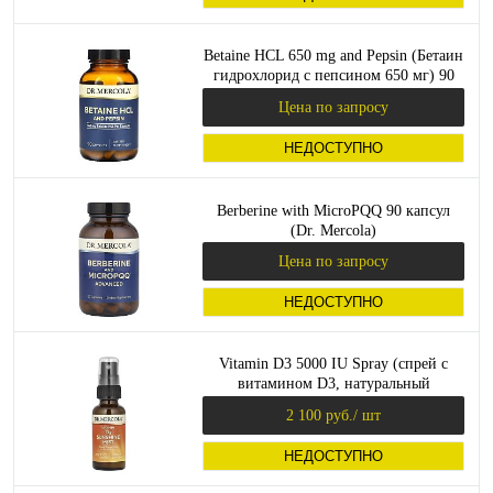
Betaine HCL 650 mg and Pepsin (Бетаин
гидрохлорид c пепсином 650 мг) 90
капсул (Dr. Mercola)
Цена по запросу
НЕДОСТУПНО
Berberine with MicroPQQ 90 капсул
(Dr. Mercola)
Цена по запросу
НЕДОСТУПНО
Vitamin D3 5000 IU Spray (спрей с
витамином D3, натуральный
апельсин) 0.85 fl.oz.29 ml (Dr. Mercola)
2 100 руб.
/ шт
НЕДОСТУПНО