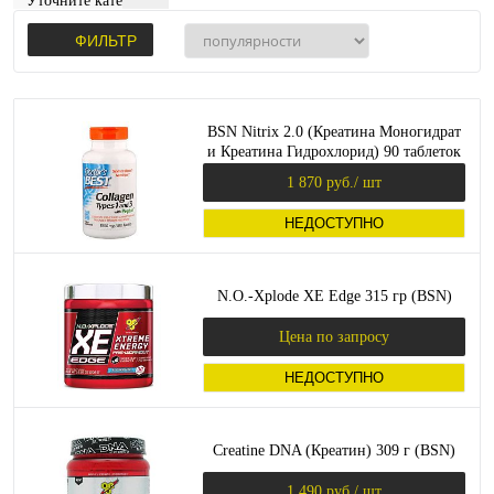
Уточните категорию:
ФИЛЬТР
BSN Nitrix 2.0 (Креатина Моногидрат
и Креатина Гидрохлорид) 90 таблеток
1 870 руб.
/ шт
НЕДОСТУПНО
N.O.-Xplode XE Edge 315 гр (BSN)
Цена по запросу
НЕДОСТУПНО
Creatine DNA (Креатин) 309 г (BSN)
1 490 руб.
/ шт