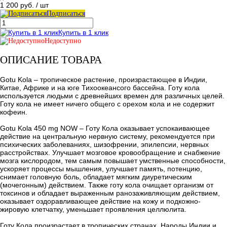
1 200 руб.
/ шт
Подписаться
Купить в 1 клик
Недоступно
ОПИСАНИЕ ТОВАРА
Gotu Kola – тропическое растение, произрастающее в Индии,
Китае, Африке и на юге Тихоокеансого бассейна. Готу кола
используется людьми с древнейших времен для различных целей.
Готу кола не имеет ничего общего с орехом кола и не содержит
кофеин.
Gotu Kola 450 mg NOW – Готу Кола оказывает успокаивающее
действие на центральную нервную систему, рекомендуется при
психических заболеваниях, шизофрении, эпилепсии, нервных
расстройствах. Улучшает мозговое кровообращение и снабжение
мозга кислородом, тем самым повышает умственные способности,
ускоряет процессы мышления, улучшает память, потенцию,
снимает головную боль, обладает мягким диуретическим
(мочегонным) действием. Также готу кола очищает организм от
токсинов и обладает выраженным ранозаживляющим действием,
оказывает оздоравливающее действие на кожу и подкожно-
жировую клетчатку, уменьшает проявления целлюлита.
Готу Кола произрастает в тропических странах. Народы Индии и