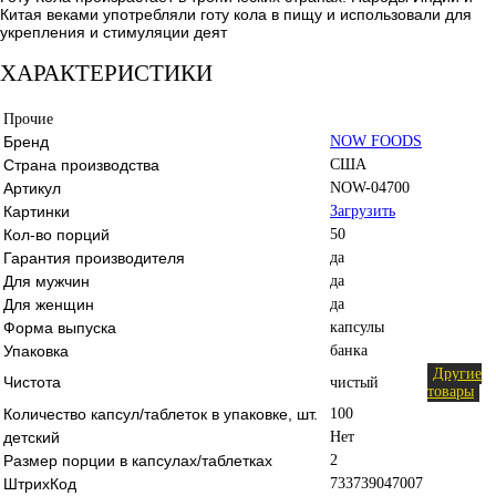
Китая веками употребляли готу кола в пищу и использовали для
укрепления и стимуляции деят
ХАРАКТЕРИСТИКИ
Прочие
Бренд
NOW FOODS
Страна производства
США
Артикул
NOW-04700
Картинки
Загрузить
Кол-во порций
50
Гарантия производителя
да
Для мужчин
да
Для женщин
да
Форма выпуска
капсулы
Упаковка
банка
Другие
Чистота
чистый
товары
Количество капсул/таблеток в упаковке, шт.
100
детский
Нет
Размер порции в капсулах/таблетках
2
ШтрихКод
733739047007