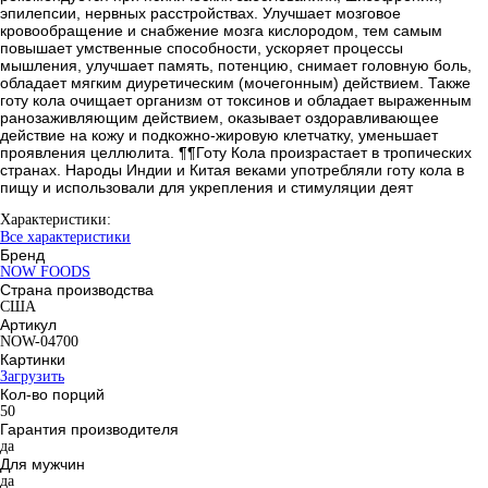
эпилепсии, нервных расстройствах. Улучшает мозговое
кровообращение и снабжение мозга кислородом, тем самым
повышает умственные способности, ускоряет процессы
мышления, улучшает память, потенцию, снимает головную боль,
обладает мягким диуретическим (мочегонным) действием. Также
готу кола очищает организм от токсинов и обладает выраженным
ранозаживляющим действием, оказывает оздоравливающее
действие на кожу и подкожно-жировую клетчатку, уменьшает
проявления целлюлита. ¶¶Готу Кола произрастает в тропических
странах. Народы Индии и Китая веками употребляли готу кола в
пищу и использовали для укрепления и стимуляции деят
Характеристики:
Все характеристики
Бренд
NOW FOODS
Страна производства
США
Артикул
NOW-04700
Картинки
Загрузить
Кол-во порций
50
Гарантия производителя
да
Для мужчин
да