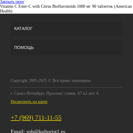
Закрыть окно
Vitamin C Ester-C with Citrus Bioflavonoids 1000 мг 90 таблеток (American
Health)
КАТАЛОГ
ПОМОЩЬ
Copyright 2005-2025 © Все права защищены.
г. Санкт-Петербург, Проспект стачек, 67 к2 лит А
Посмотреть на карте
+7 (969) 711-11-55
Email:
spb@kulturist1.ru