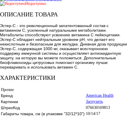
Недоступно
ОПИСАНИЕ ТОВАРА
Эстер-C - это революционный запатентованный состав с
витамином С, усиленный натуральными метаболитами.
Метаболиты способствуют усвоению витамина С лейкоцитами.
Эстер-C обладает нейтральным уровнем рН, что делает его
некислотным и безопасным для желудка. Дневная доза продукции
Эстер-C, содержащая 1000 мг, оказывает всестороннюю
поддержку иммунной системы и осуществляет антиокидантную
защиту, на которую вы можете положиться. Дополнительные
биофлавоноиды цитрусовых помогают организму лучше
переваривать и использовать витамин С.
ХАРАКТЕРИСТИКИ
Прочие
Бренд
American Health
Картинки
Загрузить
ШтрихКод
076630169813
Габариты товара, см (в упаковке "32/12*10")
10/14/17