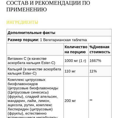
СОСТАВ И РЕКОМЕНДАЦИИ ПО
ПРИМЕНЕНИЮ
ИНГРЕДИЕНТЫ
Дополнительные факты
Размер порции:
1 Вегетарианская таблетка
Количество
%Дневная
на порцию
стоимость
Витамин С (в качестве
1000 мг (1 г)
1667%
аскорбата кальция Ester-C)
Кальций (в качестве аскорбата
110 мг
11%
кальция Ester-C)
Комплекс цитрусовых
биофлавоноидов
Цитрусовые биофлавоноиды
(Цитрусовые синесисы)
(фрукты), сладкий апельсин,
мандарин, лайм, лимон,
200 мг
**
ацесола, рутин, комплекс
Хесперидин (цитрусовые)
(фрукты), естественно
встречающиеся метаболиты