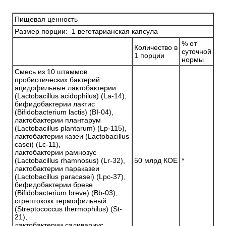
Пищевая ценность
Размер порции: 1 вегетарианская капсула
% от
Количество в
суточной
1 порции
нормы
Смесь из 10 штаммов
пробиотических бактерий:
ацидофильные лактобактерии
(Lactobacillus acidophilus) (La-14),
бифидобактерии лактис
(Bifidobacterium lactis) (BI-04),
лактобактерии плантарум
(Lactobacillus plantarum) (Lp-115),
лактобактерии казеи (Lactobacillus
casei) (Lc-11),
лактобактерии рамнозус
(Lactobacillus rhamnosus) (Lr-32),
50 млрд КОЕ
*
лактобактерии параказеи
(Lactobacillus paracasei) (Lpc-37),
бифидобактерии бреве
(Bifidobacterium breve) (Bb-03),
стрептококк термофильный
(Streptococcus thermophilus) (St-
21),
лактобактерии саливариус