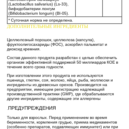
(Lactobacillus salivarius) (Ls-33),
бифидобактерии лонгум
(Bifidobacterium longum) (BI-05).
* Суточная норма не определена.
ДОПОЛНИТЕЛЬНЫЕ ИНГРЕДИЕНТЫ
Целлюлозный порошок, целлюлоза (капсула),
фруктоолигосахариды (ФОС), аскорбил пальмитат и
диоксид кремния.
Состав данного продукта разработан с целью обеспечить
организм эффективной поддержкой 50 миллиардов КОЕ в
течение всего срока годности.
При изготовлении этого продукта не используются
пшеница, глютен, соя, молоко, яйца, рыба, моллюски и
ингредиенты из древесных орехов. Производится на
предприятии, имеющем регистрацию надлежащей
производственной практики (GMP), где обрабатываются
другие ингредиенты, содержащие эти аллергены
ПРЕДУПРЕЖДЕНИЯ
.
Только для взрослых. Перед применением во время
беременности, кормления грудью, приема медикаментов
(особенно препаратов, подавляющих иммунитет) или при