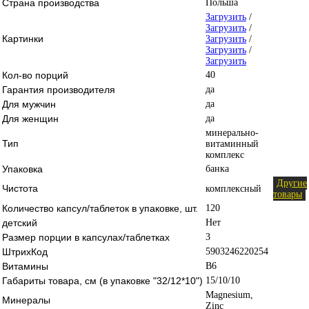
Страна производства
Польша
Загрузить
/
Загрузить
/
Картинки
Загрузить
/
Загрузить
/
Загрузить
Кол-во порций
40
Гарантия производителя
да
Для мужчин
да
Для женщин
да
минерально-
Тип
витаминный
комплекс
Упаковка
банка
Другие
Чистота
комплексный
товары
Количество капсул/таблеток в упаковке, шт.
120
детский
Нет
Размер порции в капсулах/таблетках
3
ШтрихКод
5903246220254
Витамины
B6
Габариты товара, см (в упаковке "32/12*10")
15/10/10
Magnesium,
Минералы
Zinc