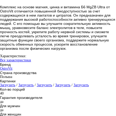
Комплекс на основе магния, цинка и витамина Б6 MgZB Ultra от
OstroVit отличается повышенной биодоступностью за счет
содержащихся в нем лактатов и цитратов. Он предназначен для
поддержания высокой работоспособности активно тренирующихся
людей. С его помощью вы улучшите сократительную активность
мышц, уравновесите баланс электролитов в теле, повысите
прочность костей, укрепите работу нервной системы и сможете
легче преодолевать усталость во время тренировок, улучшите
защитные функции своего организма, поддержите нормальную
скорость обменных процессов, ускорите восстановление
организма после физических нагрузок.
Характеристики:
Все характеристики
Бренд
OstroVit
Страна производства
Польша
Картинки
Загрузить
/
Загрузить
/
Загрузить
/
Загрузить
/
Загрузить
Кол-во порций
40
Гарантия производителя
да
Для мужчин
да
Для женщин