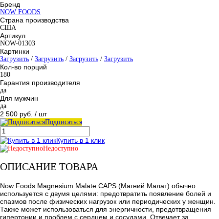
Бренд
NOW FOODS
Страна производства
США
Артикул
NOW-01303
Картинки
Загрузить
/
Загрузить
/
Загрузить
/
Загрузить
Кол-во порций
180
Гарантия производителя
да
Для мужчин
да
2 500 руб.
/ шт
Подписаться
Купить в 1 клик
Недоступно
ОПИСАНИЕ ТОВАРА
Now Foods Magnesium Malate CAPS (Магний Малат) обычно
используется с двумя целями: предотвратить появление болей и
спазмов после физических нагрузок или периодических у женщин.
Также может использоваться для энергичности, предотвращения
гипертонии и проблем с сердцем и сосудами. Отвечает за