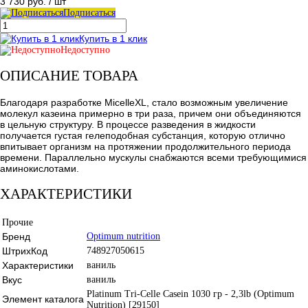
3 730 руб.
/ шт
Подписаться
Купить в 1 клик
Недоступно
ОПИСАНИЕ ТОВАРА
Благодаря разработке MicelleXL, стало возможным увеличение
молекул казеина примерно в три раза, причем они объединяются
в цельную структуру. В процессе разведения в жидкости
получается густая гелеподобная субстанция, которую отлично
впитывает организм на протяжении продолжительного периода
времени. Параллельно мускулы снабжаются всеми требующимися
аминокислотами.
ХАРАКТЕРИСТИКИ
Прочие
Бренд
Optimum nutrition
ШтрихКод
748927050615
Характеристики
ваниль
Вкус
ваниль
Platinum Tri-Celle Casein 1030 гр - 2,3lb (Optimum
Элемент каталога
Nutrition) [29150]