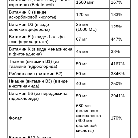
1500 мкг
167%
каротина) (Betatene®)
Витамин С (в виде
120 мг
133%
аскорбиновой кислоты)
Витамин D3 (в виде
25 мкг
125%
холекальциферола)
(1000 МЕ)
Витамин E (в виде d-альфа-
67 мг
447%
токоферилацетата)
Витамин K (в виде менахинона
45 мкг
38%
и фитонадиона)
Тиамин (витамин B1) (из
50 мг
4167%
тиамина гидрохлорида)
Рибофлавин (витамин B2)
50 мг
3846%
Ниацин (витамин B3) (в виде
40 мг
250%
никотинамида)
Витамин B6 (из пиридоксина
50 мг
2941%
гидрохлорида)
680 мкг
фолиевого
эквивалента
Фолат
170%
(400 мкг
фолиевой
кислоты)
Витамин B12 (в виде