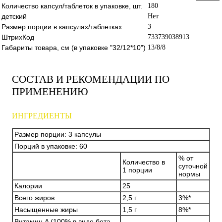
Количество капсул/таблеток в упаковке, шт.
180
детский
Нет
Размер порции в капсулах/таблетках
3
ШтрихКод
733739038913
Габариты товара, см (в упаковке "32/12*10")
13/8/8
СОСТАВ И РЕКОМЕНДАЦИИ ПО
ПРИМЕНЕНИЮ
ИНГРЕДИЕНТЫ
Размер порции: 3 капсулы
Порций в упаковке: 60
% от
Количество в
суточной
1 порции
нормы
Калории
25
Всего жиров
2,5 г
3%*
Насыщенные жиры
1,5 г
8%*
Витамин A (100% в виде бета-