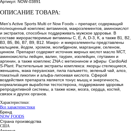
Артикул:
NOW-03891
ОПИСАНИЕ ТОВАРА:
Men's Active Sports Multi от Now Foods – препарат, содержащий
полноценный комплекс витаминов, макроэлементов, аминокислот
и экстрактов, способных поддерживать мужское здоровье. В
составе жирорастворимые витамины С, Е, А, D-3, К, а также В1, В2,
В3, В5, В6, В7, В9, В12. Макро- и микроэлементы представлены
кальцием, йодом, хромом, молибденом, марганцем, селеном,
цинком. Препарат содержит источник жирных кислот масло МСТ,
аминокислоты лейцин, валин, таурин, изолейцин, глутамин и
аргинин, а также комплекс ZNA с метионином и эфиры CardioAid
S-Plant. Растительные экстракты комплекса: якорцы стелющиеся,
женьшень, мака перуанская, пила пальметто, зеленый чай, алоэ,
томатный ликопин и альфа-липоевая кислота. Сферой
воздействия препарата является тонус мышц и энергичность,
нормализация выработки тестостерона, поддержание здоровья
репродуктивной системы, а также кожи, мозга, сердца, костей,
связок и других органов.
Характеристики:
Все характеристики
Бренд
NOW FOODS
Страна производства
США
Артикул