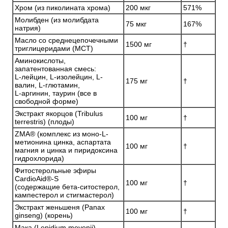
Хром (из пиколината хрома)
200 мкг
571%
Молибден (из молибдата
75 мкг
167%
натрия)
Масло со среднецепочечными
1500 мг
†
триглицеридами (MCT)
Аминокислоты,
запатентованная смесь:
L-лейцин, L-изолейцин, L-
175 мг
†
валин, L-глютамин,
L-аргинин, таурин (все в
свободной форме)
Экстракт якорцов (Tribulus
100 мг
†
terrestris) (плоды)
ZMA® (комплекс из моно-L-
метионина цинка, аспартата
100 мг
†
магния и цинка и пиридоксина
гидрохлорида)
Фитостерольные эфиры
CardioAid®-S
100 мг
†
(содержащие бета-ситостерол,
кампестерол и стигмастерол)
Экстракт женьшеня (Panax
100 мг
†
ginseng) (корень)
Мака (Lepidium meyenii)