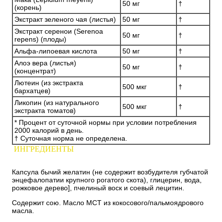
50 мг
†
(корень)
Экстракт зеленого чая (листья)
50 мг
†
Экстракт серенои (Serenoa
50 мг
†
repens) (плоды)
Альфа-липоевая кислота
50 мг
†
Алоэ вера (листья)
50 мг
†
(концентрат)
Лютеин (из экстракта
500 мкг
†
бархатцев)
Ликопин (из натурального
500 мкг
†
экстракта томатов)
* Процент от суточной нормы при условии потребления
2000 калорий в день.
† Суточная норма не определена.
ИНГРЕДИЕНТЫ
Капсула бычий желатин (не содержит возбудителя губчатой
энцефалопатии крупного рогатого скота), глицерин, вода,
рожковое дерево], пчелиный воск и соевый лецитин.
Содержит сою. Масло MCT из кокосового/пальмоядрового
масла.