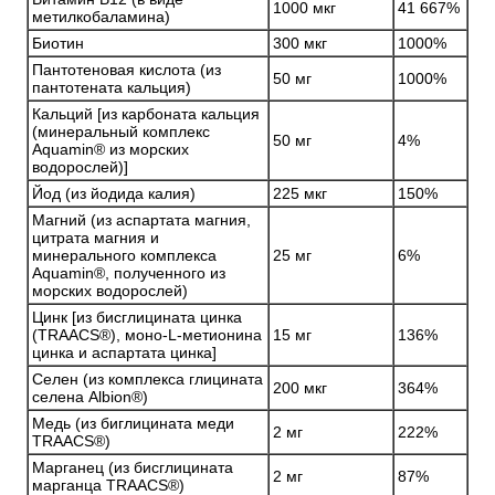
1000 мкг
41 667%
метилкобаламина)
Биотин
300 мкг
1000%
Пантотеновая кислота (из
50 мг
1000%
пантотената кальция)
Кальций [из карбоната кальция
(минеральный комплекс
50 мг
4%
Aquamin® из морских
водорослей)]
Йод (из йодида калия)
225 мкг
150%
Магний (из аспартата магния,
цитрата магния и
минерального комплекса
25 мг
6%
Aquamin®, полученного из
морских водорослей)
Цинк [из бисглицината цинка
(TRAACS®), моно-L-метионина
15 мг
136%
цинка и аспартата цинка]
Селен (из комплекса глицината
200 мкг
364%
селена Albion®)
Медь (из биглицината меди
2 мг
222%
TRAACS®)
Марганец (из бисглицината
2 мг
87%
марганца TRAACS®)